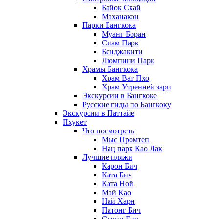
Байок Скай
Маханакон
Парки Бангкока
Муанг Боран
Сиам Парк
Бенджакити
Люмпини Парк
Храмы Бангкока
Храм Ват Пхо
Храм Утренней зари
Экскурсии в Бангкоке
Русские гиды по Бангкоку
Экскурсии в Паттайе
Пхукет
Что посмотреть
Мыс Промтеп
Нац парк Као Лак
Лучшие пляжи
Карон Бич
Ката Бич
Ката Ной
Май Као
Най Харн
Патонг Бич
Сурин Бич