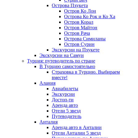
Острова Пхукета
Остров Ко Лон
Острова Ко Рок и Ко Ха
Остров Корал
Остров Майтон
Остров Рача
Острова Симиланы
Остров Сурин
Экскурсии на Пхукете
Экскурсии на Самуи
Турция: путеводитель по стране
В Турцию самостоятельно
Страховка в Турцию. Выбираем
вместе!
Алания
Авиабилеты
Экскурсии
Достоп-ти
Аренда авто
Отели 5 звезд
Путеводитель
Анталия
Аренда авто в Анталии
Отели Анталии 5 звезд