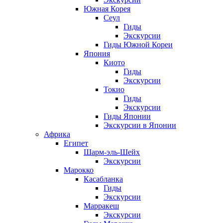
Южная Корея
Сеул
Гиды
Экскурсии
Гиды Южной Кореи
Япония
Киото
Гиды
Экскурсии
Токио
Гиды
Экскурсии
Гиды Японии
Экскурсии в Японии
Африка
Египет
Шарм-эль-Шейх
Экскурсии
Марокко
Касабланка
Гиды
Экскурсии
Марракеш
Экскурсии