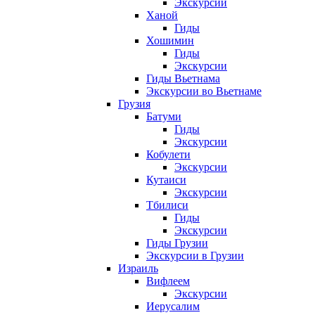
Экскурсии
Ханой
Гиды
Хошимин
Гиды
Экскурсии
Гиды Вьетнама
Экскурсии во Вьетнаме
Грузия
Батуми
Гиды
Экскурсии
Кобулети
Экскурсии
Кутаиси
Экскурсии
Тбилиси
Гиды
Экскурсии
Гиды Грузии
Экскурсии в Грузии
Израиль
Вифлеем
Экскурсии
Иерусалим