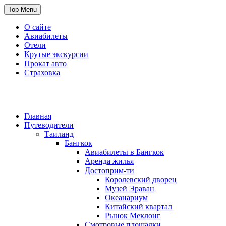
Skip
Top Menu
to
content
О сайте
Авиабилеты
Отели
Крутые экскурсии
Прокат авто
Страховка
Travel or Die
Cайт, который всегда с тобой
Главная
Путеводители
Таиланд
Бангкок
Авиабилеты в Бангкок
Аренда жилья
Достоприм-ти
Королевский дворец
Музей Эраван
Океанариум
Китайский квартал
Рынок Меклонг
Смотровые площадки