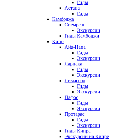
Гиды
Астана
Гиды
Камбоджа
Сиемреап
Экскурсии
Гиды Камбоджи
Кипр
Айя-Напа
Гиды
Экскурсии
Ларнака
Гиды
Экскурсии
Лимассол
Гиды
Экскурсии
Пафос
Гиды
Экскурсии
Протарас
Гиды
Экскурсии
Гиды Кипра
Экскурсии на Кипре