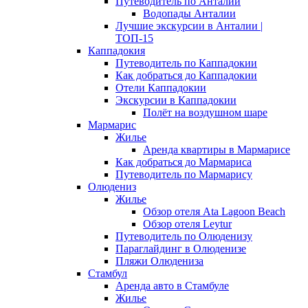
Путеводитель по Анталии
Водопады Анталии
Лучшие экскурсии в Анталии |
ТОП-15
Каппадокия
Путеводитель по Каппадокии
Как добраться до Каппадокии
Отели Каппадокии
Экскурсии в Каппадокии
Полёт на воздушном шаре
Мармарис
Жилье
Аренда квартиры в Мармарисе
Как добраться до Мармариса
Путеводитель по Мармарису
Олюдениз
Жилье
Обзор отеля Ata Lagoon Beach
Обзор отеля Leytur
Путеводитель по Олюденизу
Параглайдинг в Олюденизе
Пляжи Олюдениза
Стамбул
Аренда авто в Стамбуле
Жилье