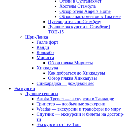
Отели в Султанахмет
Хостелы Стамбула
Обзор отеля Angel’s Home
Обзор апартаментов в Таксиме
Путеводитель по Стамбулу
Лучшие экскурсии в Стамбуле |
ТОП-15
Шри-Ланка
Галле форт
Канди
Коломбо
Мирисса
Обзор пляжа Мириссы
Хиккадува
Как добраться до Хиккадувы
Обзор пляжа Хиккадувы
Синхараджа — дождевой лес
Экскурсии
Лучшие сервисы
Альфа Тревел — экскурсии в Таиланде
Трипстер — необычные экскурсии
Weatlas — экскурсии и трансферы по миру
Спутник — экскурсии и билеты на достопр-
ти
Экскурсии от Tez Tour