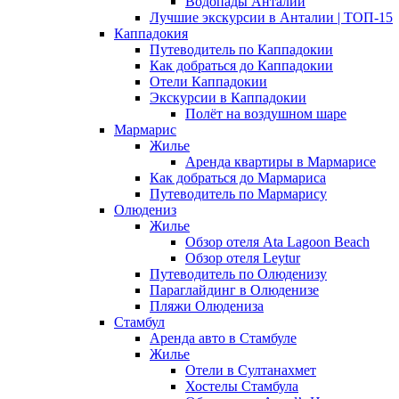
Водопады Анталии
Лучшие экскурсии в Анталии | ТОП-15
Каппадокия
Путеводитель по Каппадокии
Как добраться до Каппадокии
Отели Каппадокии
Экскурсии в Каппадокии
Полёт на воздушном шаре
Мармарис
Жилье
Аренда квартиры в Мармарисе
Как добраться до Мармариса
Путеводитель по Мармарису
Олюдениз
Жилье
Обзор отеля Ata Lagoon Beach
Обзор отеля Leytur
Путеводитель по Олюденизу
Параглайдинг в Олюденизе
Пляжи Олюдениза
Стамбул
Аренда авто в Стамбуле
Жилье
Отели в Султанахмет
Хостелы Стамбула