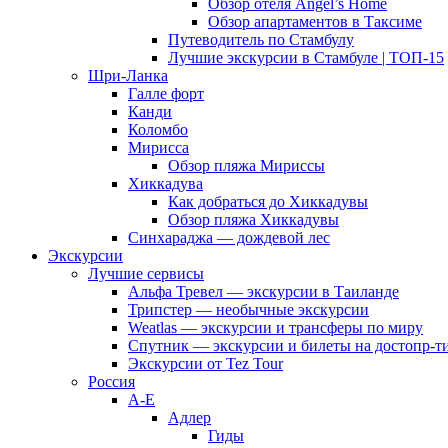
Обзор отеля Angel’s Home
Обзор апартаментов в Таксиме
Путеводитель по Стамбулу
Лучшие экскурсии в Стамбуле | ТОП-15
Шри-Ланка
Галле форт
Канди
Коломбо
Мирисса
Обзор пляжа Мириссы
Хиккадува
Как добраться до Хиккадувы
Обзор пляжа Хиккадувы
Синхараджа — дождевой лес
Экскурсии
Лучшие сервисы
Альфа Тревел — экскурсии в Таиланде
Трипстер — необычные экскурсии
Weatlas — экскурсии и трансферы по миру
Спутник — экскурсии и билеты на достопр-т
Экскурсии от Tez Tour
Россия
А-Е
Адлер
Гиды