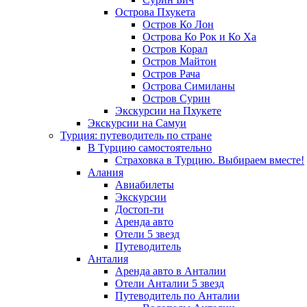
Острова Пхукета
Остров Ко Лон
Острова Ко Рок и Ко Ха
Остров Корал
Остров Майтон
Остров Рача
Острова Симиланы
Остров Сурин
Экскурсии на Пхукете
Экскурсии на Самуи
Турция: путеводитель по стране
В Турцию самостоятельно
Страховка в Турцию. Выбираем вместе!
Алания
Авиабилеты
Экскурсии
Достоп-ти
Аренда авто
Отели 5 звезд
Путеводитель
Анталия
Аренда авто в Анталии
Отели Анталии 5 звезд
Путеводитель по Анталии