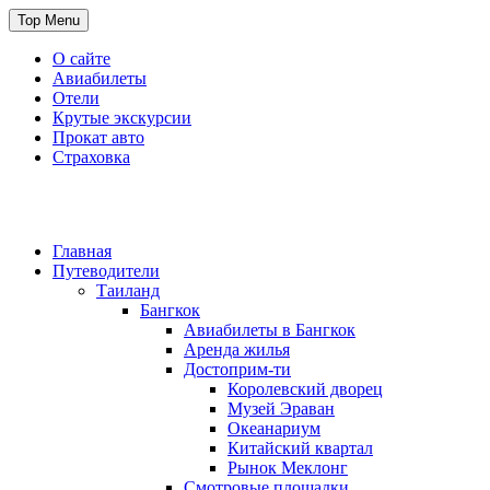
Skip
Top Menu
to
content
О сайте
Авиабилеты
Отели
Крутые экскурсии
Прокат авто
Страховка
Travel or Die
Cайт, который всегда с тобой
Главная
Путеводители
Таиланд
Бангкок
Авиабилеты в Бангкок
Аренда жилья
Достоприм-ти
Королевский дворец
Музей Эраван
Океанариум
Китайский квартал
Рынок Меклонг
Смотровые площадки