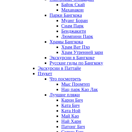
Байок Скай
Маханакон
Парки Бангкока
Муанг Боран
Сиам Парк
Бенджакити
Люмпини Парк
Храмы Бангкока
Храм Ват Пхо
Храм Утренней зари
Экскурсии в Бангкоке
Русские гиды по Бангкоку
Экскурсии в Паттайе
Пхукет
Что посмотреть
Мыс Промтеп
Нац парк Као Лак
Лучшие пляжи
Карон Бич
Ката Бич
Ката Ной
Май Као
Най Харн
Патонг Бич
Сурин Бич