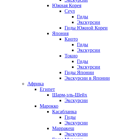
Южная Корея
Сеул
Гиды
Экскурсии
Гиды Южной Кореи
Япония
Киото
Гиды
Экскурсии
Токио
Гиды
Экскурсии
Гиды Японии
Экскурсии в Японии
Африка
Египет
Шарм-эль-Шейх
Экскурсии
Марокко
Касабланка
Гиды
Экскурсии
Марракеш
Экскурсии