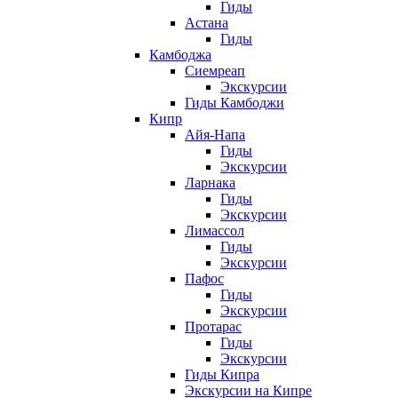
Гиды
Астана
Гиды
Камбоджа
Сиемреап
Экскурсии
Гиды Камбоджи
Кипр
Айя-Напа
Гиды
Экскурсии
Ларнака
Гиды
Экскурсии
Лимассол
Гиды
Экскурсии
Пафос
Гиды
Экскурсии
Протарас
Гиды
Экскурсии
Гиды Кипра
Экскурсии на Кипре