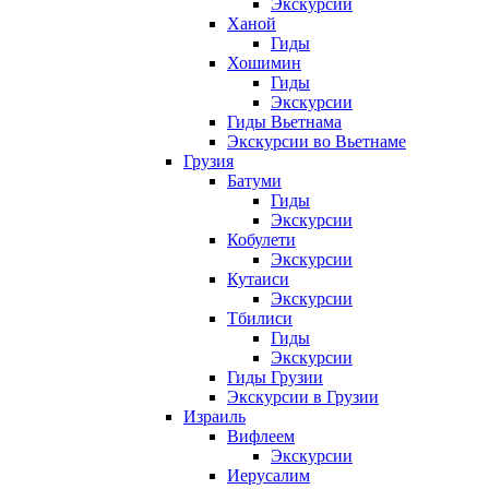
Экскурсии
Ханой
Гиды
Хошимин
Гиды
Экскурсии
Гиды Вьетнама
Экскурсии во Вьетнаме
Грузия
Батуми
Гиды
Экскурсии
Кобулети
Экскурсии
Кутаиси
Экскурсии
Тбилиси
Гиды
Экскурсии
Гиды Грузии
Экскурсии в Грузии
Израиль
Вифлеем
Экскурсии
Иерусалим