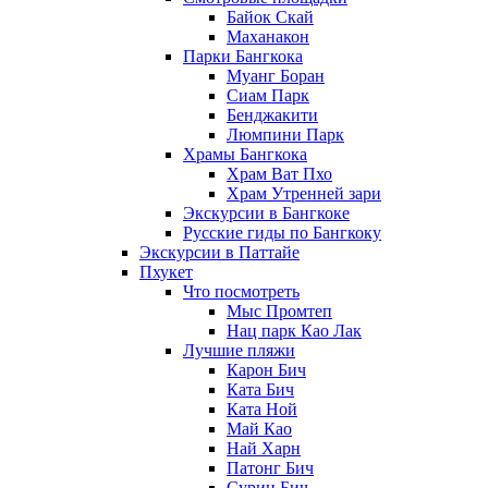
Байок Скай
Маханакон
Парки Бангкока
Муанг Боран
Сиам Парк
Бенджакити
Люмпини Парк
Храмы Бангкока
Храм Ват Пхо
Храм Утренней зари
Экскурсии в Бангкоке
Русские гиды по Бангкоку
Экскурсии в Паттайе
Пхукет
Что посмотреть
Мыс Промтеп
Нац парк Као Лак
Лучшие пляжи
Карон Бич
Ката Бич
Ката Ной
Май Као
Най Харн
Патонг Бич
Сурин Бич