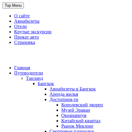
Skip
Top Menu
to
content
О сайте
Авиабилеты
Отели
Крутые экскурсии
Прокат авто
Страховка
Travel or Die
Cайт, который всегда с тобой
Главная
Путеводители
Таиланд
Бангкок
Авиабилеты в Бангкок
Аренда жилья
Достоприм-ти
Королевский дворец
Музей Эраван
Океанариум
Китайский квартал
Рынок Меклонг
Смотровые площадки