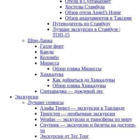
Отели в Султанахмет
Хостелы Стамбула
Обзор отеля Angel’s Home
Обзор апартаментов в Таксиме
Путеводитель по Стамбулу
Лучшие экскурсии в Стамбуле |
ТОП-15
Шри-Ланка
Галле форт
Канди
Коломбо
Мирисса
Обзор пляжа Мириссы
Хиккадува
Как добраться до Хиккадувы
Обзор пляжа Хиккадувы
Синхараджа — дождевой лес
Экскурсии
Лучшие сервисы
Альфа Тревел — экскурсии в Таиланде
Трипстер — необычные экскурсии
Weatlas — экскурсии и трансферы по миру
Спутник — экскурсии и билеты на достопр-
ти
Экскурсии от Tez Tour