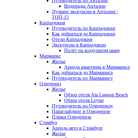
Путеводитель по Анталии
Водопады Анталии
Лучшие экскурсии в Анталии |
ТОП-15
Каппадокия
Путеводитель по Каппадокии
Как добраться до Каппадокии
Отели Каппадокии
Экскурсии в Каппадокии
Полёт на воздушном шаре
Мармарис
Жилье
Аренда квартиры в Мармарисе
Как добраться до Мармариса
Путеводитель по Мармарису
Олюдениз
Жилье
Обзор отеля Ata Lagoon Beach
Обзор отеля Leytur
Путеводитель по Олюденизу
Параглайдинг в Олюденизе
Пляжи Олюдениза
Стамбул
Аренда авто в Стамбуле
Жилье