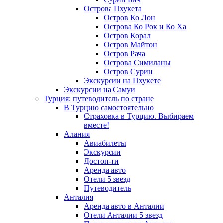
Острова Пхукета
Остров Ко Лон
Острова Ко Рок и Ко Ха
Остров Корал
Остров Майтон
Остров Рача
Острова Симиланы
Остров Сурин
Экскурсии на Пхукете
Экскурсии на Самуи
Турция: путеводитель по стране
В Турцию самостоятельно
Страховка в Турцию. Выбираем
вместе!
Алания
Авиабилеты
Экскурсии
Достоп-ти
Аренда авто
Отели 5 звезд
Путеводитель
Анталия
Аренда авто в Анталии
Отели Анталии 5 звезд