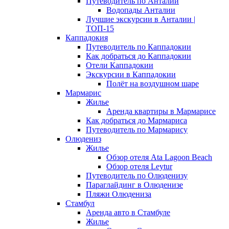
Путеводитель по Анталии
Водопады Анталии
Лучшие экскурсии в Анталии |
ТОП-15
Каппадокия
Путеводитель по Каппадокии
Как добраться до Каппадокии
Отели Каппадокии
Экскурсии в Каппадокии
Полёт на воздушном шаре
Мармарис
Жилье
Аренда квартиры в Мармарисе
Как добраться до Мармариса
Путеводитель по Мармарису
Олюдениз
Жилье
Обзор отеля Ata Lagoon Beach
Обзор отеля Leytur
Путеводитель по Олюденизу
Параглайдинг в Олюденизе
Пляжи Олюдениза
Стамбул
Аренда авто в Стамбуле
Жилье