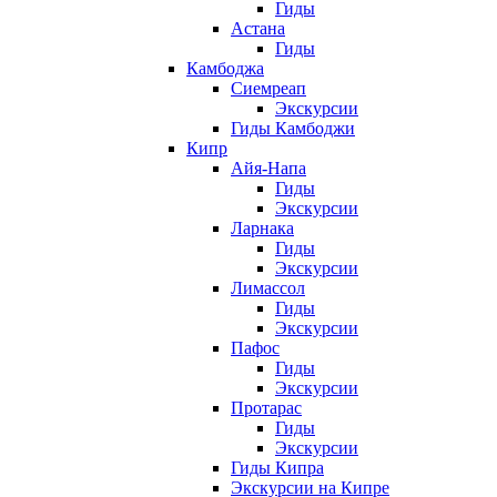
Гиды
Астана
Гиды
Камбоджа
Сиемреап
Экскурсии
Гиды Камбоджи
Кипр
Айя-Напа
Гиды
Экскурсии
Ларнака
Гиды
Экскурсии
Лимассол
Гиды
Экскурсии
Пафос
Гиды
Экскурсии
Протарас
Гиды
Экскурсии
Гиды Кипра
Экскурсии на Кипре