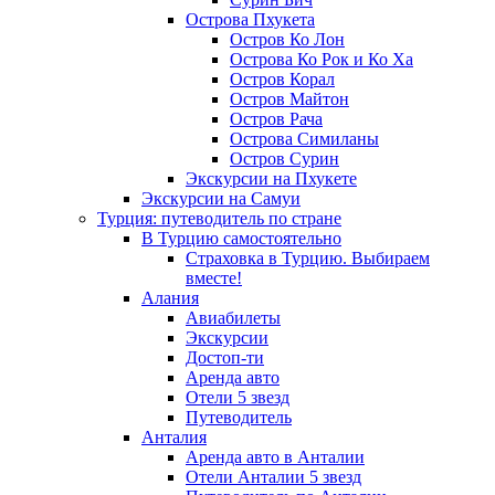
Острова Пхукета
Остров Ко Лон
Острова Ко Рок и Ко Ха
Остров Корал
Остров Майтон
Остров Рача
Острова Симиланы
Остров Сурин
Экскурсии на Пхукете
Экскурсии на Самуи
Турция: путеводитель по стране
В Турцию самостоятельно
Страховка в Турцию. Выбираем
вместе!
Алания
Авиабилеты
Экскурсии
Достоп-ти
Аренда авто
Отели 5 звезд
Путеводитель
Анталия
Аренда авто в Анталии
Отели Анталии 5 звезд