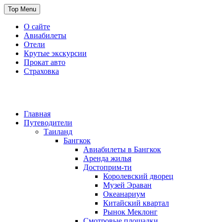
Skip
Top Menu
to
content
О сайте
Авиабилеты
Отели
Крутые экскурсии
Прокат авто
Страховка
Travel or Die
Cайт, который всегда с тобой
Главная
Путеводители
Таиланд
Бангкок
Авиабилеты в Бангкок
Аренда жилья
Достоприм-ти
Королевский дворец
Музей Эраван
Океанариум
Китайский квартал
Рынок Меклонг
Смотровые площадки