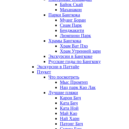
Байок Скай
Маханакон
Парки Бангкока
Муанг Боран
Сиам Парк
Бенджакити
Люмпини Парк
Храмы Бангкока
Храм Ват Пхо
Храм Утренней зари
Экскурсии в Бангкоке
Русские гиды по Бангкоку
Экскурсии в Паттайе
Пхукет
Что посмотреть
Мыс Промтеп
Нац парк Као Лак
Лучшие пляжи
Карон Бич
Ката Бич
Ката Ной
Май Као
Най Харн
Патонг Бич
Сурин Бич