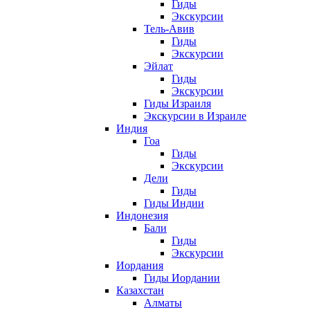
Гиды
Экскурсии
Тель-Авив
Гиды
Экскурсии
Эйлат
Гиды
Экскурсии
Гиды Израиля
Экскурсии в Израиле
Индия
Гоа
Гиды
Экскурсии
Дели
Гиды
Гиды Индии
Индонезия
Бали
Гиды
Экскурсии
Иордания
Гиды Иордании
Казахстан
Алматы