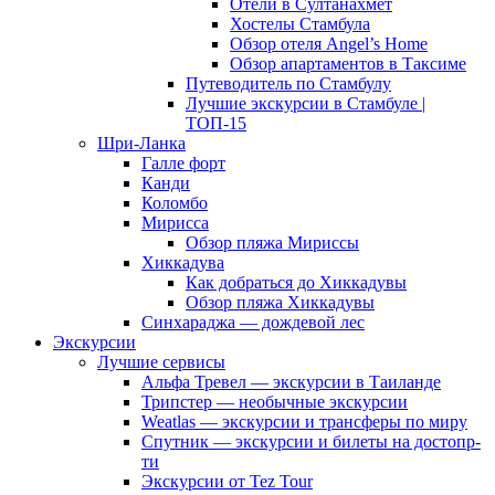
Отели в Султанахмет
Хостелы Стамбула
Обзор отеля Angel’s Home
Обзор апартаментов в Таксиме
Путеводитель по Стамбулу
Лучшие экскурсии в Стамбуле |
ТОП-15
Шри-Ланка
Галле форт
Канди
Коломбо
Мирисса
Обзор пляжа Мириссы
Хиккадува
Как добраться до Хиккадувы
Обзор пляжа Хиккадувы
Синхараджа — дождевой лес
Экскурсии
Лучшие сервисы
Альфа Тревел — экскурсии в Таиланде
Трипстер — необычные экскурсии
Weatlas — экскурсии и трансферы по миру
Спутник — экскурсии и билеты на достопр-
ти
Экскурсии от Tez Tour