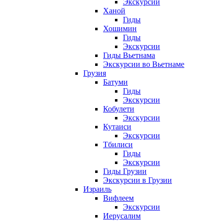
Экскурсии
Ханой
Гиды
Хошимин
Гиды
Экскурсии
Гиды Вьетнама
Экскурсии во Вьетнаме
Грузия
Батуми
Гиды
Экскурсии
Кобулети
Экскурсии
Кутаиси
Экскурсии
Тбилиси
Гиды
Экскурсии
Гиды Грузии
Экскурсии в Грузии
Израиль
Вифлеем
Экскурсии
Иерусалим