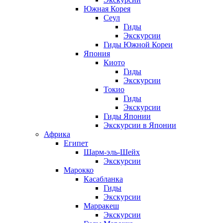
Южная Корея
Сеул
Гиды
Экскурсии
Гиды Южной Кореи
Япония
Киото
Гиды
Экскурсии
Токио
Гиды
Экскурсии
Гиды Японии
Экскурсии в Японии
Африка
Египет
Шарм-эль-Шейх
Экскурсии
Марокко
Касабланка
Гиды
Экскурсии
Марракеш
Экскурсии