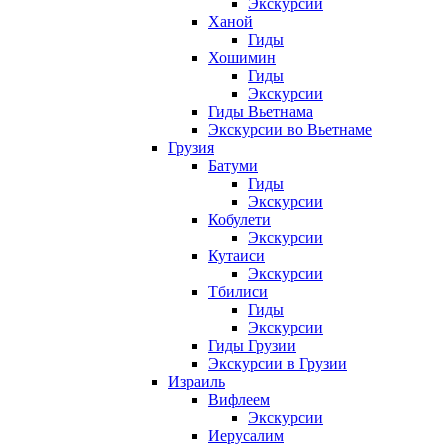
Экскурсии
Ханой
Гиды
Хошимин
Гиды
Экскурсии
Гиды Вьетнама
Экскурсии во Вьетнаме
Грузия
Батуми
Гиды
Экскурсии
Кобулети
Экскурсии
Кутаиси
Экскурсии
Тбилиси
Гиды
Экскурсии
Гиды Грузии
Экскурсии в Грузии
Израиль
Вифлеем
Экскурсии
Иерусалим