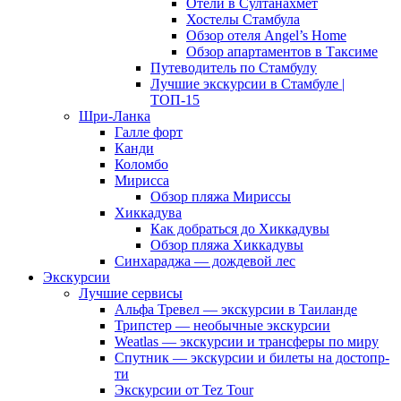
Отели в Султанахмет
Хостелы Стамбула
Обзор отеля Angel’s Home
Обзор апартаментов в Таксиме
Путеводитель по Стамбулу
Лучшие экскурсии в Стамбуле |
ТОП-15
Шри-Ланка
Галле форт
Канди
Коломбо
Мирисса
Обзор пляжа Мириссы
Хиккадува
Как добраться до Хиккадувы
Обзор пляжа Хиккадувы
Синхараджа — дождевой лес
Экскурсии
Лучшие сервисы
Альфа Тревел — экскурсии в Таиланде
Трипстер — необычные экскурсии
Weatlas — экскурсии и трансферы по миру
Спутник — экскурсии и билеты на достопр-
ти
Экскурсии от Tez Tour