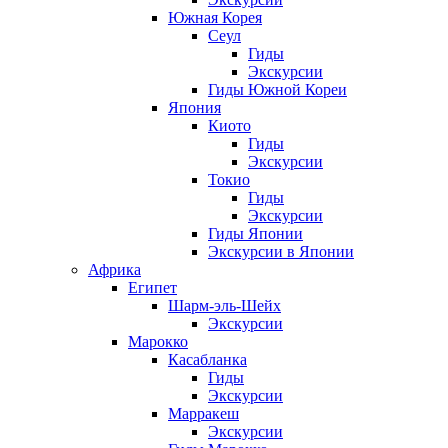
Южная Корея
Сеул
Гиды
Экскурсии
Гиды Южной Кореи
Япония
Киото
Гиды
Экскурсии
Токио
Гиды
Экскурсии
Гиды Японии
Экскурсии в Японии
Африка
Египет
Шарм-эль-Шейх
Экскурсии
Марокко
Касабланка
Гиды
Экскурсии
Марракеш
Экскурсии