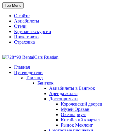
Skip
Top Menu
to
content
О сайте
Авиабилеты
Отели
Крутые экскурсии
Прокат авто
Страховка
Travel or Die
Cайт, который всегда с тобой
Главная
Путеводители
Таиланд
Бангкок
Авиабилеты в Бангкок
Аренда жилья
Достоприм-ти
Королевский дворец
Музей Эраван
Океанариум
Китайский квартал
Рынок Меклонг
Смотровые площадки