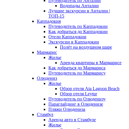
Путеводитель по Анталии
Водопады Анталии
Лучшие экскурсии в Анталии |
ТОП-15
Каппадокия
Путеводитель по Каппадокии
Как добраться до Каппадокии
Отели Каппадокии
Экскурсии в Каппадокии
Полёт на воздушном шаре
Мармарис
Жилье
Аренда квартиры в Мармарисе
Как добраться до Мармариса
Путеводитель по Мармарису
Олюдениз
Жилье
Обзор отеля Ata Lagoon Beach
Обзор отеля Leytur
Путеводитель по Олюденизу
Параглайдинг в Олюденизе
Пляжи Олюдениза
Стамбул
Аренда авто в Стамбуле
Жилье