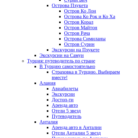
Острова Пхукета
Остров Ко Лон
Острова Ко Рок и Ко Ха
Остров Корал
Остров Майтон
Остров Рача
Острова Симиланы
Остров Сурин
Экскурсии на Пхукете
Экскурсии на Самуи
Турция: путеводитель по стране
В Турцию самостоятельно
Страховка в Турцию. Выбираем
вместе!
Алания
Авиабилеты
Экскурсии
Достоп-ти
Аренда авто
Отели 5 звезд
Путеводитель
Анталия
Аренда авто в Анталии
Отели Анталии 5 звезд