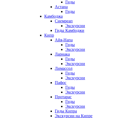
Гиды
Астана
Гиды
Камбоджа
Сиемреап
Экскурсии
Гиды Камбоджи
Кипр
Айя-Напа
Гиды
Экскурсии
Ларнака
Гиды
Экскурсии
Лимассол
Гиды
Экскурсии
Пафос
Гиды
Экскурсии
Протарас
Гиды
Экскурсии
Гиды Кипра
Экскурсии на Кипре