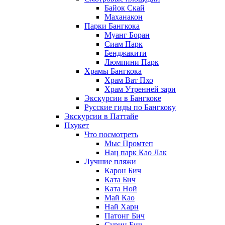
Байок Скай
Маханакон
Парки Бангкока
Муанг Боран
Сиам Парк
Бенджакити
Люмпини Парк
Храмы Бангкока
Храм Ват Пхо
Храм Утренней зари
Экскурсии в Бангкоке
Русские гиды по Бангкоку
Экскурсии в Паттайе
Пхукет
Что посмотреть
Мыс Промтеп
Нац парк Као Лак
Лучшие пляжи
Карон Бич
Ката Бич
Ката Ной
Май Као
Най Харн
Патонг Бич
Сурин Бич