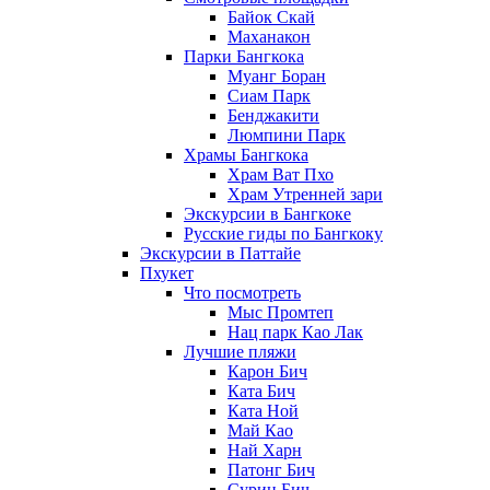
Байок Скай
Маханакон
Парки Бангкока
Муанг Боран
Сиам Парк
Бенджакити
Люмпини Парк
Храмы Бангкока
Храм Ват Пхо
Храм Утренней зари
Экскурсии в Бангкоке
Русские гиды по Бангкоку
Экскурсии в Паттайе
Пхукет
Что посмотреть
Мыс Промтеп
Нац парк Као Лак
Лучшие пляжи
Карон Бич
Ката Бич
Ката Ной
Май Као
Най Харн
Патонг Бич
Сурин Бич