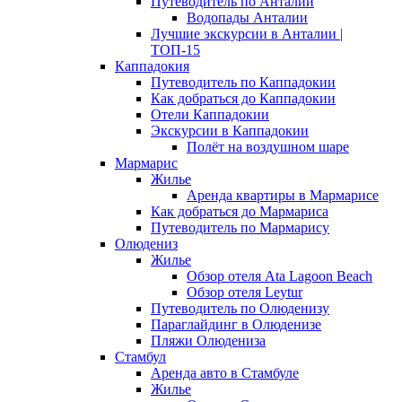
Путеводитель по Анталии
Водопады Анталии
Лучшие экскурсии в Анталии |
ТОП-15
Каппадокия
Путеводитель по Каппадокии
Как добраться до Каппадокии
Отели Каппадокии
Экскурсии в Каппадокии
Полёт на воздушном шаре
Мармарис
Жилье
Аренда квартиры в Мармарисе
Как добраться до Мармариса
Путеводитель по Мармарису
Олюдениз
Жилье
Обзор отеля Ata Lagoon Beach
Обзор отеля Leytur
Путеводитель по Олюденизу
Параглайдинг в Олюденизе
Пляжи Олюдениза
Стамбул
Аренда авто в Стамбуле
Жилье