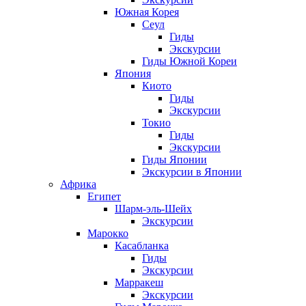
Южная Корея
Сеул
Гиды
Экскурсии
Гиды Южной Кореи
Япония
Киото
Гиды
Экскурсии
Токио
Гиды
Экскурсии
Гиды Японии
Экскурсии в Японии
Африка
Египет
Шарм-эль-Шейх
Экскурсии
Марокко
Касабланка
Гиды
Экскурсии
Марракеш
Экскурсии