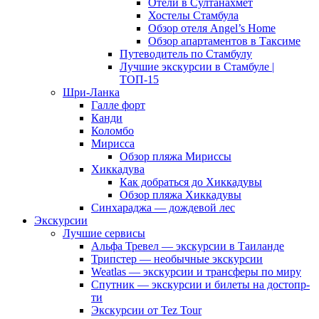
Отели в Султанахмет
Хостелы Стамбула
Обзор отеля Angel’s Home
Обзор апартаментов в Таксиме
Путеводитель по Стамбулу
Лучшие экскурсии в Стамбуле |
ТОП-15
Шри-Ланка
Галле форт
Канди
Коломбо
Мирисса
Обзор пляжа Мириссы
Хиккадува
Как добраться до Хиккадувы
Обзор пляжа Хиккадувы
Синхараджа — дождевой лес
Экскурсии
Лучшие сервисы
Альфа Тревел — экскурсии в Таиланде
Трипстер — необычные экскурсии
Weatlas — экскурсии и трансферы по миру
Спутник — экскурсии и билеты на достопр-
ти
Экскурсии от Tez Tour