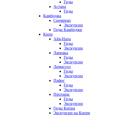
Гиды
Астана
Гиды
Камбоджа
Сиемреап
Экскурсии
Гиды Камбоджи
Кипр
Айя-Напа
Гиды
Экскурсии
Ларнака
Гиды
Экскурсии
Лимассол
Гиды
Экскурсии
Пафос
Гиды
Экскурсии
Протарас
Гиды
Экскурсии
Гиды Кипра
Экскурсии на Кипре