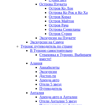
Острова Пхукета
Остров Ко Лон
Острова Ко Рок и Ко Ха
Остров Корал
Остров Майтон
Остров Рача
Острова Симиланы
Остров Сурин
Экскурсии на Пхукете
Экскурсии на Самуи
Турция: путеводитель по стране
В Турцию самостоятельно
Страховка в Турцию. Выбираем
вместе!
Алания
Авиабилеты
Экскурсии
Достоп-ти
Аренда авто
Отели 5 звезд
Путеводитель
Анталия
Аренда авто в Анталии
Отели Анталии 5 звезд