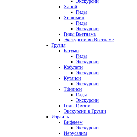
Экскурсии
Ханой
Гиды
Хошимин
Гиды
Экскурсии
Гиды Вьетнама
Экскурсии во Вьетнаме
Грузия
Батуми
Гиды
Экскурсии
Кобулети
Экскурсии
Кутаиси
Экскурсии
Тбилиси
Гиды
Экскурсии
Гиды Грузии
Экскурсии в Грузии
Израиль
Вифлеем
Экскурсии
Иерусалим