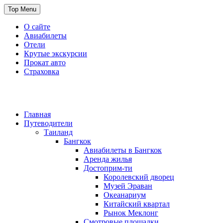
Skip
Top Menu
to
content
О сайте
Авиабилеты
Отели
Крутые экскурсии
Прокат авто
Страховка
Travel or Die
Cайт, который всегда с тобой
Главная
Путеводители
Таиланд
Бангкок
Авиабилеты в Бангкок
Аренда жилья
Достоприм-ти
Королевский дворец
Музей Эраван
Океанариум
Китайский квартал
Рынок Меклонг
Смотровые площадки