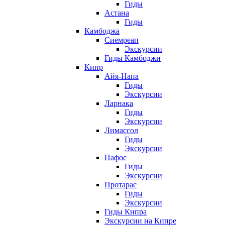
Гиды
Астана
Гиды
Камбоджа
Сиемреап
Экскурсии
Гиды Камбоджи
Кипр
Айя-Напа
Гиды
Экскурсии
Ларнака
Гиды
Экскурсии
Лимассол
Гиды
Экскурсии
Пафос
Гиды
Экскурсии
Протарас
Гиды
Экскурсии
Гиды Кипра
Экскурсии на Кипре