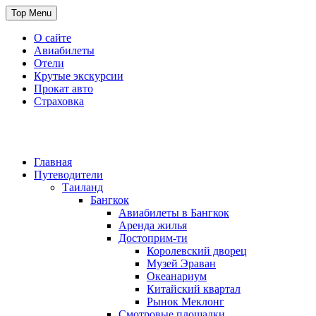
Skip
Top Menu
to
content
О сайте
Авиабилеты
Отели
Крутые экскурсии
Прокат авто
Страховка
Travel or Die
Cайт, который всегда с тобой
Главная
Путеводители
Таиланд
Бангкок
Авиабилеты в Бангкок
Аренда жилья
Достоприм-ти
Королевский дворец
Музей Эраван
Океанариум
Китайский квартал
Рынок Меклонг
Смотровые площадки