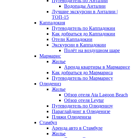
Путеводитель по Анталии
Водопады Анталии
Лучшие экскурсии в Анталии |
ТОП-15
Каппадокия
Путеводитель по Каппадокии
Как добраться до Каппадокии
Отели Каппадокии
Экскурсии в Каппадокии
Полёт на воздушном шаре
Мармарис
Жилье
Аренда квартиры в Мармарисе
Как добраться до Мармариса
Путеводитель по Мармарису
Олюдениз
Жилье
Обзор отеля Ata Lagoon Beach
Обзор отеля Leytur
Путеводитель по Олюденизу
Параглайдинг в Олюденизе
Пляжи Олюдениза
Стамбул
Аренда авто в Стамбуле
Жилье