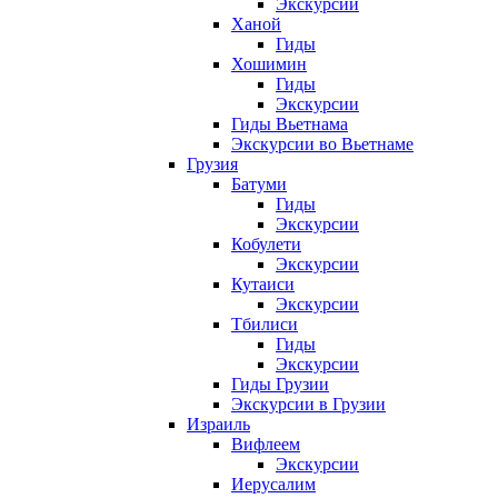
Экскурсии
Ханой
Гиды
Хошимин
Гиды
Экскурсии
Гиды Вьетнама
Экскурсии во Вьетнаме
Грузия
Батуми
Гиды
Экскурсии
Кобулети
Экскурсии
Кутаиси
Экскурсии
Тбилиси
Гиды
Экскурсии
Гиды Грузии
Экскурсии в Грузии
Израиль
Вифлеем
Экскурсии
Иерусалим