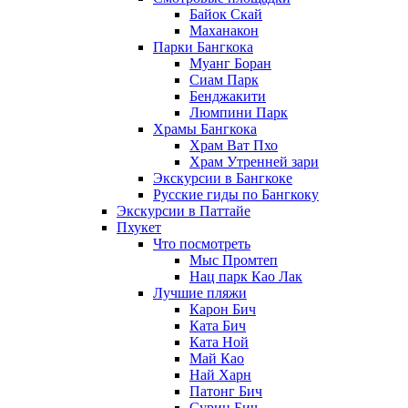
Байок Скай
Маханакон
Парки Бангкока
Муанг Боран
Сиам Парк
Бенджакити
Люмпини Парк
Храмы Бангкока
Храм Ват Пхо
Храм Утренней зари
Экскурсии в Бангкоке
Русские гиды по Бангкоку
Экскурсии в Паттайе
Пхукет
Что посмотреть
Мыс Промтеп
Нац парк Као Лак
Лучшие пляжи
Карон Бич
Ката Бич
Ката Ной
Май Као
Най Харн
Патонг Бич
Сурин Бич