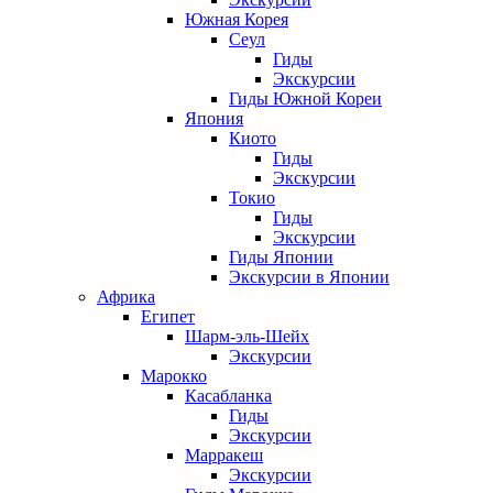
Южная Корея
Сеул
Гиды
Экскурсии
Гиды Южной Кореи
Япония
Киото
Гиды
Экскурсии
Токио
Гиды
Экскурсии
Гиды Японии
Экскурсии в Японии
Африка
Египет
Шарм-эль-Шейх
Экскурсии
Марокко
Касабланка
Гиды
Экскурсии
Марракеш
Экскурсии