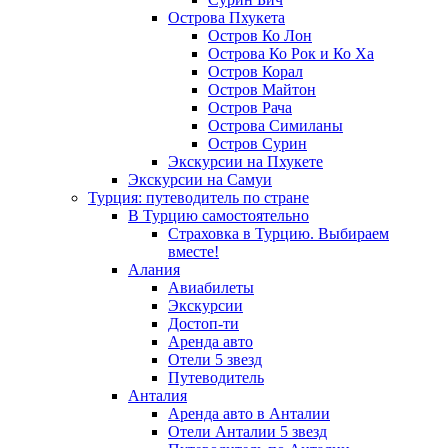
Острова Пхукета
Остров Ко Лон
Острова Ко Рок и Ко Ха
Остров Корал
Остров Майтон
Остров Рача
Острова Симиланы
Остров Сурин
Экскурсии на Пхукете
Экскурсии на Самуи
Турция: путеводитель по стране
В Турцию самостоятельно
Страховка в Турцию. Выбираем
вместе!
Алания
Авиабилеты
Экскурсии
Достоп-ти
Аренда авто
Отели 5 звезд
Путеводитель
Анталия
Аренда авто в Анталии
Отели Анталии 5 звезд