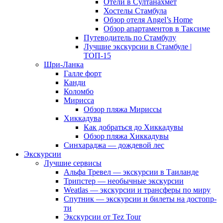
Отели в Султанахмет
Хостелы Стамбула
Обзор отеля Angel’s Home
Обзор апартаментов в Таксиме
Путеводитель по Стамбулу
Лучшие экскурсии в Стамбуле |
ТОП-15
Шри-Ланка
Галле форт
Канди
Коломбо
Мирисса
Обзор пляжа Мириссы
Хиккадува
Как добраться до Хиккадувы
Обзор пляжа Хиккадувы
Синхараджа — дождевой лес
Экскурсии
Лучшие сервисы
Альфа Тревел — экскурсии в Таиланде
Трипстер — необычные экскурсии
Weatlas — экскурсии и трансферы по миру
Спутник — экскурсии и билеты на достопр-
ти
Экскурсии от Tez Tour