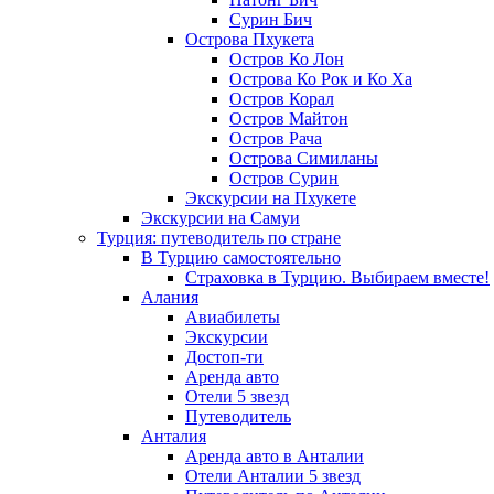
Сурин Бич
Острова Пхукета
Остров Ко Лон
Острова Ко Рок и Ко Ха
Остров Корал
Остров Майтон
Остров Рача
Острова Симиланы
Остров Сурин
Экскурсии на Пхукете
Экскурсии на Самуи
Турция: путеводитель по стране
В Турцию самостоятельно
Страховка в Турцию. Выбираем вместе!
Алания
Авиабилеты
Экскурсии
Достоп-ти
Аренда авто
Отели 5 звезд
Путеводитель
Анталия
Аренда авто в Анталии
Отели Анталии 5 звезд