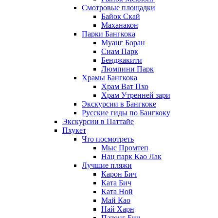
Смотровые площадки
Байок Скай
Маханакон
Парки Бангкока
Муанг Боран
Сиам Парк
Бенджакити
Люмпини Парк
Храмы Бангкока
Храм Ват Пхо
Храм Утренней зари
Экскурсии в Бангкоке
Русские гиды по Бангкоку
Экскурсии в Паттайе
Пхукет
Что посмотреть
Мыс Промтеп
Нац парк Као Лак
Лучшие пляжи
Карон Бич
Ката Бич
Ката Ной
Май Као
Най Харн
Патонг Бич