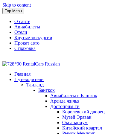
Skip to content
Top Menu
О сайте
Авиабилеты
Отели
Крутые экскурсии
Прокат авто
Страховка
Travel or Die
Cайт, который всегда с тобой
Главная
Путеводители
Таиланд
Бангкок
Авиабилеты в Бангкок
Аренда жилья
Достоприм-ти
Королевский дворец
Музей Эраван
Океанариум
Китайский квартал
Рынок Меклонг