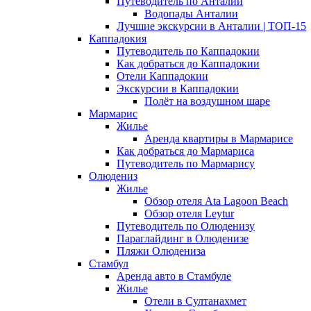
Путеводитель по Анталии
Водопады Анталии
Лучшие экскурсии в Анталии | ТОП-15
Каппадокия
Путеводитель по Каппадокии
Как добраться до Каппадокии
Отели Каппадокии
Экскурсии в Каппадокии
Полёт на воздушном шаре
Мармарис
Жилье
Аренда квартиры в Мармарисе
Как добраться до Мармариса
Путеводитель по Мармарису
Олюдениз
Жилье
Обзор отеля Ata Lagoon Beach
Обзор отеля Leytur
Путеводитель по Олюденизу
Параглайдинг в Олюденизе
Пляжи Олюдениза
Стамбул
Аренда авто в Стамбуле
Жилье
Отели в Султанахмет