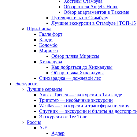
Хостелы Стамбула
Обзор отеля Angel’s Home
Обзор апартаментов в Таксиме
Путеводитель по Стамбулу
Лучшие экскурсии в Стамбуле | ТОП-15
Шри-Ланка
Галле форт
Канди
Коломбо
Мирисса
Обзор пляжа Мириссы
Хиккадува
Как добраться до Хиккадувы
Обзор пляжа Хиккадувы
Синхараджа — дождевой лес
Экскурсии
Лучшие сервисы
Альфа Тревел — экскурсии в Таиланде
Трипстер — необычные экскурсии
Weatlas — экскурсии и трансферы по миру
Спутник — экскурсии и билеты на достопр-т
Экскурсии от Tez Tour
Россия
А-Е
Адлер