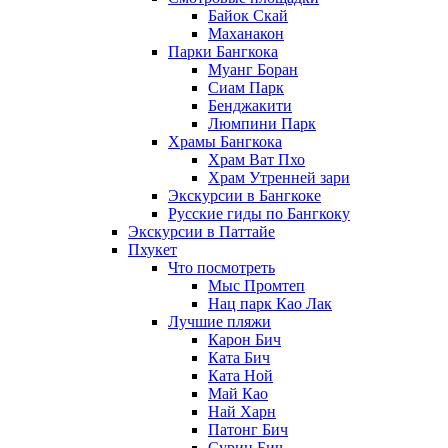
Байок Скай
Маханакон
Парки Бангкока
Муанг Боран
Сиам Парк
Бенджакити
Люмпини Парк
Храмы Бангкока
Храм Ват Пхо
Храм Утренней зари
Экскурсии в Бангкоке
Русские гиды по Бангкоку
Экскурсии в Паттайе
Пхукет
Что посмотреть
Мыс Промтеп
Нац парк Као Лак
Лучшие пляжи
Карон Бич
Ката Бич
Ката Ной
Май Као
Най Харн
Патонг Бич
Сурин Бич