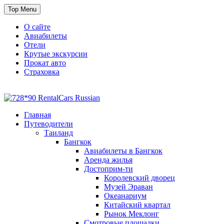
Skip
Top Menu
to
content
О сайте
Авиабилеты
Отели
Крутые экскурсии
Прокат авто
Страховка
Travel or Die
Cайт, который всегда с тобой
Главная
Путеводители
Таиланд
Бангкок
Авиабилеты в Бангкок
Аренда жилья
Достоприм-ти
Королевский дворец
Музей Эраван
Океанариум
Китайский квартал
Рынок Меклонг
Смотровые площадки