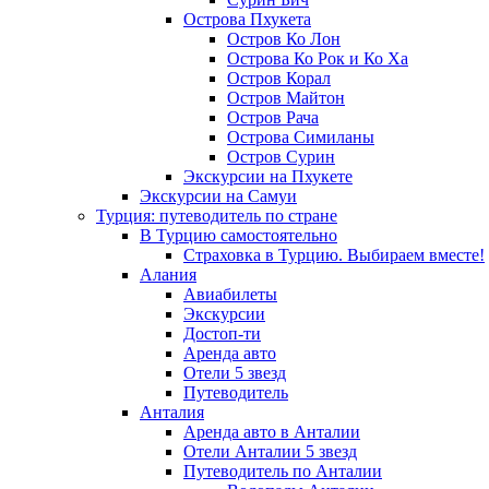
Острова Пхукета
Остров Ко Лон
Острова Ко Рок и Ко Ха
Остров Корал
Остров Майтон
Остров Рача
Острова Симиланы
Остров Сурин
Экскурсии на Пхукете
Экскурсии на Самуи
Турция: путеводитель по стране
В Турцию самостоятельно
Страховка в Турцию. Выбираем вместе!
Алания
Авиабилеты
Экскурсии
Достоп-ти
Аренда авто
Отели 5 звезд
Путеводитель
Анталия
Аренда авто в Анталии
Отели Анталии 5 звезд
Путеводитель по Анталии