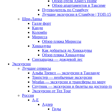
Обзор отеля Angel’s Home
Обзор апартаментов в Таксиме
Путеводитель по Стамбулу
Лучшие экскурсии в Стамбуле | ТОП-15
Шри-Ланка
Галле форт
Канди
Коломбо
Мирисса
Обзор пляжа Мириссы
Хиккадува
Как добраться до Хиккадувы
Обзор пляжа Хиккадувы
Синхараджа — дождевой лес
Экскурсии
Лучшие сервисы
Альфа Тревел — экскурсии в Таиланде
Трипстер — необычные экскурсии
Weatlas — экскурсии и трансферы по миру
Спутник — экскурсии и билеты на достопр-т
Экскурсии от Tez Tour
Россия
А-Е
Адлер
Гиды