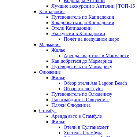
Водопады Анталии
Лучшие экскурсии в Анталии | ТОП-15
Каппадокия
Путеводитель по Каппадокии
Как добраться до Каппадокии
Отели Каппадокии
Экскурсии в Каппадокии
Полёт на воздушном шаре
Мармарис
Жилье
Аренда квартиры в Мармарисе
Как добраться до Мармариса
Путеводитель по Мармарису
Олюдениз
Жилье
Обзор отеля Ata Lagoon Beach
Обзор отеля Leytur
Путеводитель по Олюденизу
Параглайдинг в Олюденизе
Пляжи Олюдениза
Стамбул
Аренда авто в Стамбуле
Жилье
Отели в Султанахмет
Хостелы Стамбула