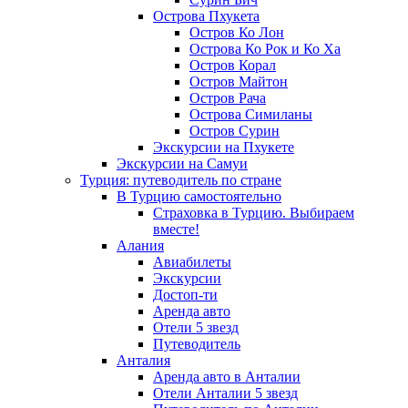
Острова Пхукета
Остров Ко Лон
Острова Ко Рок и Ко Ха
Остров Корал
Остров Майтон
Остров Рача
Острова Симиланы
Остров Сурин
Экскурсии на Пхукете
Экскурсии на Самуи
Турция: путеводитель по стране
В Турцию самостоятельно
Страховка в Турцию. Выбираем
вместе!
Алания
Авиабилеты
Экскурсии
Достоп-ти
Аренда авто
Отели 5 звезд
Путеводитель
Анталия
Аренда авто в Анталии
Отели Анталии 5 звезд