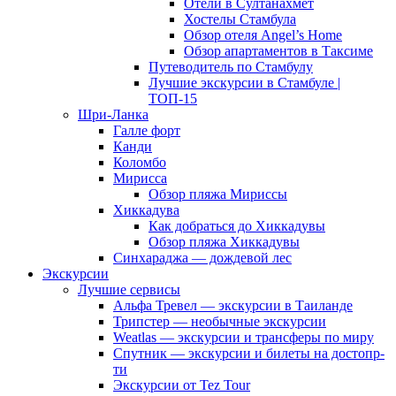
Отели в Султанахмет
Хостелы Стамбула
Обзор отеля Angel’s Home
Обзор апартаментов в Таксиме
Путеводитель по Стамбулу
Лучшие экскурсии в Стамбуле |
ТОП-15
Шри-Ланка
Галле форт
Канди
Коломбо
Мирисса
Обзор пляжа Мириссы
Хиккадува
Как добраться до Хиккадувы
Обзор пляжа Хиккадувы
Синхараджа — дождевой лес
Экскурсии
Лучшие сервисы
Альфа Тревел — экскурсии в Таиланде
Трипстер — необычные экскурсии
Weatlas — экскурсии и трансферы по миру
Спутник — экскурсии и билеты на достопр-
ти
Экскурсии от Tez Tour