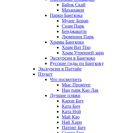
Байок Скай
Маханакон
Парки Бангкока
Муанг Боран
Сиам Парк
Бенджакити
Люмпини Парк
Храмы Бангкока
Храм Ват Пхо
Храм Утренней зари
Экскурсии в Бангкоке
Русские гиды по Бангкоку
Экскурсии в Паттайе
Пхукет
Что посмотреть
Мыс Промтеп
Нац парк Као Лак
Лучшие пляжи
Карон Бич
Ката Бич
Ката Ной
Май Као
Най Харн
Патонг Бич
Сурин Бич