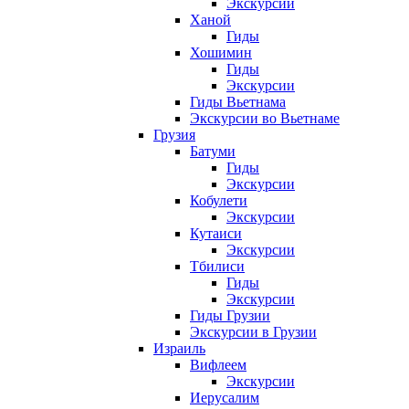
Экскурсии
Ханой
Гиды
Хошимин
Гиды
Экскурсии
Гиды Вьетнама
Экскурсии во Вьетнаме
Грузия
Батуми
Гиды
Экскурсии
Кобулети
Экскурсии
Кутаиси
Экскурсии
Тбилиси
Гиды
Экскурсии
Гиды Грузии
Экскурсии в Грузии
Израиль
Вифлеем
Экскурсии
Иерусалим