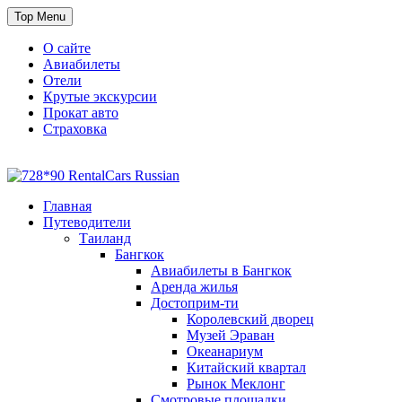
Skip
Top Menu
to
content
О сайте
Авиабилеты
Отели
Крутые экскурсии
Прокат авто
Страховка
Travel or Die
Cайт, который всегда с тобой
Главная
Путеводители
Таиланд
Бангкок
Авиабилеты в Бангкок
Аренда жилья
Достоприм-ти
Королевский дворец
Музей Эраван
Океанариум
Китайский квартал
Рынок Меклонг
Смотровые площадки