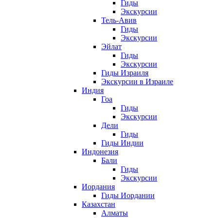
Гиды
Экскурсии
Тель-Авив
Гиды
Экскурсии
Эйлат
Гиды
Экскурсии
Гиды Израиля
Экскурсии в Израиле
Индия
Гоа
Гиды
Экскурсии
Дели
Гиды
Гиды Индии
Индонезия
Бали
Гиды
Экскурсии
Иордания
Гиды Иордании
Казахстан
Алматы