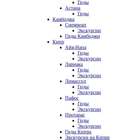
Гиды
Астана
Гиды
Камбоджа
Сиемреап
Экскурсии
Гиды Камбоджи
Кипр
Айя-Напа
Гиды
Экскурсии
Ларнака
Гиды
Экскурсии
Лимассол
Гиды
Экскурсии
Пафос
Гиды
Экскурсии
Протарас
Гиды
Экскурсии
Гиды Кипра
Экскурсии на Кипре