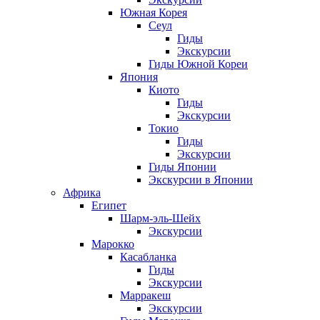
Южная Корея
Сеул
Гиды
Экскурсии
Гиды Южной Кореи
Япония
Киото
Гиды
Экскурсии
Токио
Гиды
Экскурсии
Гиды Японии
Экскурсии в Японии
Африка
Египет
Шарм-эль-Шейх
Экскурсии
Марокко
Касабланка
Гиды
Экскурсии
Марракеш
Экскурсии