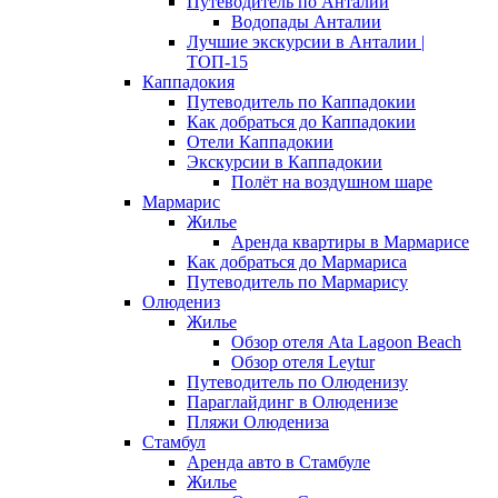
Путеводитель по Анталии
Водопады Анталии
Лучшие экскурсии в Анталии |
ТОП-15
Каппадокия
Путеводитель по Каппадокии
Как добраться до Каппадокии
Отели Каппадокии
Экскурсии в Каппадокии
Полёт на воздушном шаре
Мармарис
Жилье
Аренда квартиры в Мармарисе
Как добраться до Мармариса
Путеводитель по Мармарису
Олюдениз
Жилье
Обзор отеля Ata Lagoon Beach
Обзор отеля Leytur
Путеводитель по Олюденизу
Параглайдинг в Олюденизе
Пляжи Олюдениза
Стамбул
Аренда авто в Стамбуле
Жилье