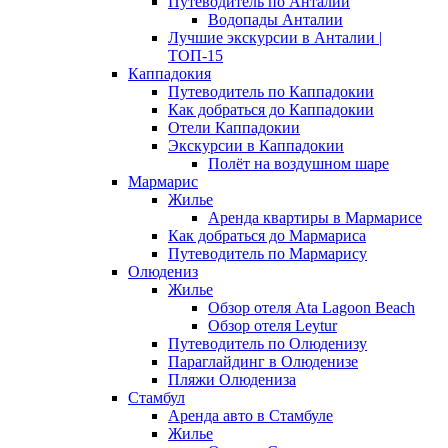
Путеводитель по Анталии
Водопады Анталии
Лучшие экскурсии в Анталии |
ТОП-15
Каппадокия
Путеводитель по Каппадокии
Как добраться до Каппадокии
Отели Каппадокии
Экскурсии в Каппадокии
Полёт на воздушном шаре
Мармарис
Жилье
Аренда квартиры в Мармарисе
Как добраться до Мармариса
Путеводитель по Мармарису
Олюдениз
Жилье
Обзор отеля Ata Lagoon Beach
Обзор отеля Leytur
Путеводитель по Олюденизу
Параглайдинг в Олюденизе
Пляжи Олюдениза
Стамбул
Аренда авто в Стамбуле
Жилье