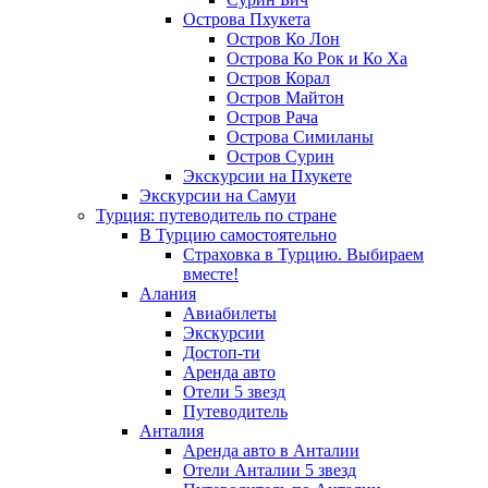
Острова Пхукета
Остров Ко Лон
Острова Ко Рок и Ко Ха
Остров Корал
Остров Майтон
Остров Рача
Острова Симиланы
Остров Сурин
Экскурсии на Пхукете
Экскурсии на Самуи
Турция: путеводитель по стране
В Турцию самостоятельно
Страховка в Турцию. Выбираем
вместе!
Алания
Авиабилеты
Экскурсии
Достоп-ти
Аренда авто
Отели 5 звезд
Путеводитель
Анталия
Аренда авто в Анталии
Отели Анталии 5 звезд