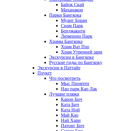
Байок Скай
Маханакон
Парки Бангкока
Муанг Боран
Сиам Парк
Бенджакити
Люмпини Парк
Храмы Бангкока
Храм Ват Пхо
Храм Утренней зари
Экскурсии в Бангкоке
Русские гиды по Бангкоку
Экскурсии в Паттайе
Пхукет
Что посмотреть
Мыс Промтеп
Нац парк Као Лак
Лучшие пляжи
Карон Бич
Ката Бич
Ката Ной
Май Као
Най Харн
Патонг Бич
Сурин Бич