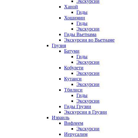
Экскурсии
Ханой
Гиды
Хошимин
Гиды
Экскурсии
Гиды Вьетнама
Экскурсии во Вьетнаме
Грузия
Батуми
Гиды
Экскурсии
Кобулети
Экскурсии
Кутаиси
Экскурсии
Тбилиси
Гиды
Экскурсии
Гиды Грузии
Экскурсии в Грузии
Израиль
Вифлеем
Экскурсии
Иерусалим