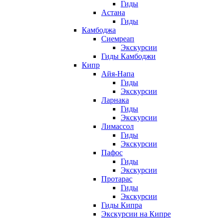
Гиды
Астана
Гиды
Камбоджа
Сиемреап
Экскурсии
Гиды Камбоджи
Кипр
Айя-Напа
Гиды
Экскурсии
Ларнака
Гиды
Экскурсии
Лимассол
Гиды
Экскурсии
Пафос
Гиды
Экскурсии
Протарас
Гиды
Экскурсии
Гиды Кипра
Экскурсии на Кипре