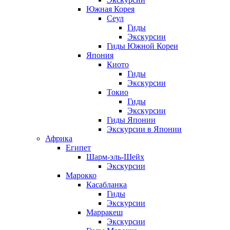
Южная Корея
Сеул
Гиды
Экскурсии
Гиды Южной Кореи
Япония
Киото
Гиды
Экскурсии
Токио
Гиды
Экскурсии
Гиды Японии
Экскурсии в Японии
Африка
Египет
Шарм-эль-Шейх
Экскурсии
Марокко
Касабланка
Гиды
Экскурсии
Марракеш
Экскурсии