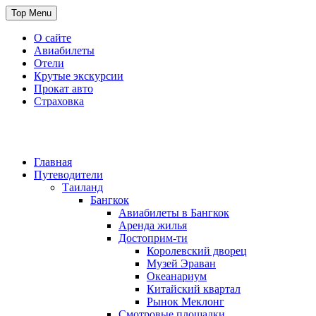
Skip
Top Menu
to
content
О сайте
Авиабилеты
Отели
Крутые экскурсии
Прокат авто
Страховка
Travel or Die
Cайт, который всегда с тобой
Главная
Путеводители
Таиланд
Бангкок
Авиабилеты в Бангкок
Аренда жилья
Достоприм-ти
Королевский дворец
Музей Эраван
Океанариум
Китайский квартал
Рынок Меклонг
Смотровые площадки