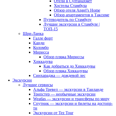
Отели в Султанахмет
Хостелы Стамбула
Обзор отеля Angel’s Home
Обзор апартаментов в Таксиме
Путеводитель по Стамбулу
Лучшие экскурсии в Стамбуле |
ТОП-15
Шри-Ланка
Галле форт
Канди
Коломбо
Мирисса
Обзор пляжа Мириссы
Хиккадува
Как добраться до Хиккадувы
Обзор пляжа Хиккадувы
Синхараджа — дождевой лес
Экскурсии
Лучшие сервисы
Альфа Тревел — экскурсии в Таиланде
Трипстер — необычные экскурсии
Weatlas — экскурсии и трансферы по миру
Спутник — экскурсии и билеты на достопр-
ти
Экскурсии от Tez Tour