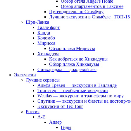
Обзор отеля Angel’s Home
Обзор апартаментов в Таксиме
Путеводитель по Стамбулу
Лучшие экскурсии в Стамбуле | ТОП-15
Шри-Ланка
Галле форт
Канди
Коломбо
Мирисса
Обзор пляжа Мириссы
Хиккадува
Как добраться до Хиккадувы
Обзор пляжа Хиккадувы
Синхараджа — дождевой лес
Экскурсии
Лучшие сервисы
Альфа Тревел — экскурсии в Таиланде
Трипстер — необычные экскурсии
Weatlas — экскурсии и трансферы по миру
Спутник — экскурсии и билеты на достопр-т
Экскурсии от Tez Tour
Россия
А-Е
Адлер
Гиды