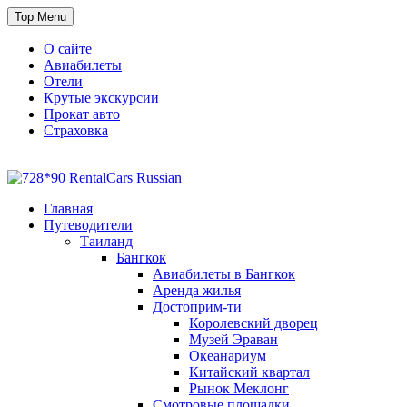
Skip
Top Menu
to
content
О сайте
Авиабилеты
Отели
Крутые экскурсии
Прокат авто
Страховка
Travel or Die
Cайт, который всегда с тобой
Главная
Путеводители
Таиланд
Бангкок
Авиабилеты в Бангкок
Аренда жилья
Достоприм-ти
Королевский дворец
Музей Эраван
Океанариум
Китайский квартал
Рынок Меклонг
Смотровые площадки