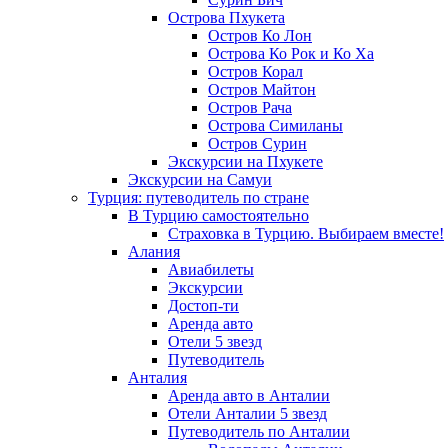
Острова Пхукета
Остров Ко Лон
Острова Ко Рок и Ко Ха
Остров Корал
Остров Майтон
Остров Рача
Острова Симиланы
Остров Сурин
Экскурсии на Пхукете
Экскурсии на Самуи
Турция: путеводитель по стране
В Турцию самостоятельно
Страховка в Турцию. Выбираем вместе!
Алания
Авиабилеты
Экскурсии
Достоп-ти
Аренда авто
Отели 5 звезд
Путеводитель
Анталия
Аренда авто в Анталии
Отели Анталии 5 звезд
Путеводитель по Анталии