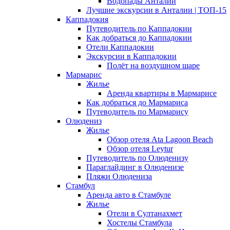
Водопады Анталии
Лучшие экскурсии в Анталии | ТОП-15
Каппадокия
Путеводитель по Каппадокии
Как добраться до Каппадокии
Отели Каппадокии
Экскурсии в Каппадокии
Полёт на воздушном шаре
Мармарис
Жилье
Аренда квартиры в Мармарисе
Как добраться до Мармариса
Путеводитель по Мармарису
Олюдениз
Жилье
Обзор отеля Ata Lagoon Beach
Обзор отеля Leytur
Путеводитель по Олюденизу
Параглайдинг в Олюденизе
Пляжи Олюдениза
Стамбул
Аренда авто в Стамбуле
Жилье
Отели в Султанахмет
Хостелы Стамбула