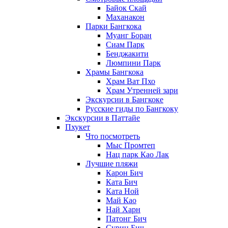
Байок Скай
Маханакон
Парки Бангкока
Муанг Боран
Сиам Парк
Бенджакити
Люмпини Парк
Храмы Бангкока
Храм Ват Пхо
Храм Утренней зари
Экскурсии в Бангкоке
Русские гиды по Бангкоку
Экскурсии в Паттайе
Пхукет
Что посмотреть
Мыс Промтеп
Нац парк Као Лак
Лучшие пляжи
Карон Бич
Ката Бич
Ката Ной
Май Као
Най Харн
Патонг Бич
Сурин Бич