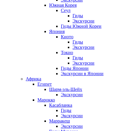
Южная Корея
Сеул
Гиды
Экскурсии
Гиды Южной Кореи
Япония
Киото
Гиды
Экскурсии
Токио
Гиды
Экскурсии
Гиды Японии
Экскурсии в Японии
Африка
Египет
Шарм-эль-Шейх
Экскурсии
Марокко
Касабланка
Гиды
Экскурсии
Марракеш
Экскурсии