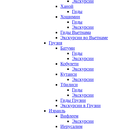
Экскурсии
Ханой
Гиды
Хошимин
Гиды
Экскурсии
Гиды Вьетнама
Экскурсии во Вьетнаме
Грузия
Батуми
Гиды
Экскурсии
Кобулети
Экскурсии
Кутаиси
Экскурсии
Тбилиси
Гиды
Экскурсии
Гиды Грузии
Экскурсии в Грузии
Израиль
Вифлеем
Экскурсии
Иерусалим