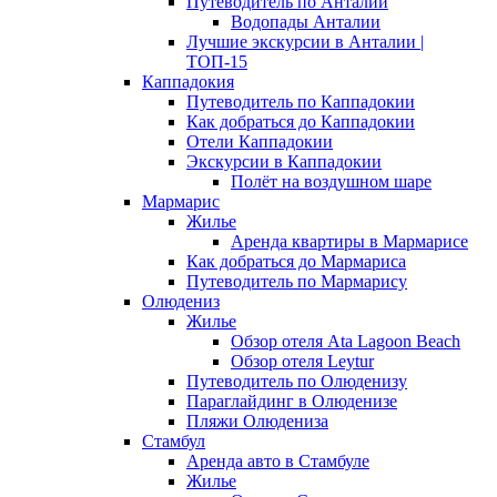
Путеводитель по Анталии
Водопады Анталии
Лучшие экскурсии в Анталии |
ТОП-15
Каппадокия
Путеводитель по Каппадокии
Как добраться до Каппадокии
Отели Каппадокии
Экскурсии в Каппадокии
Полёт на воздушном шаре
Мармарис
Жилье
Аренда квартиры в Мармарисе
Как добраться до Мармариса
Путеводитель по Мармарису
Олюдениз
Жилье
Обзор отеля Ata Lagoon Beach
Обзор отеля Leytur
Путеводитель по Олюденизу
Параглайдинг в Олюденизе
Пляжи Олюдениза
Стамбул
Аренда авто в Стамбуле
Жилье