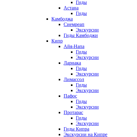
Гиды
Астана
Гиды
Камбоджа
Сиемреап
Экскурсии
Гиды Камбоджи
Кипр
Айя-Напа
Гиды
Экскурсии
Ларнака
Гиды
Экскурсии
Лимассол
Гиды
Экскурсии
Пафос
Гиды
Экскурсии
Протарас
Гиды
Экскурсии
Гиды Кипра
Экскурсии на Кипре