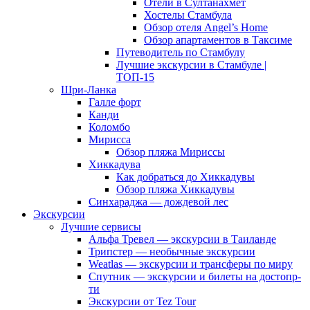
Отели в Султанахмет
Хостелы Стамбула
Обзор отеля Angel’s Home
Обзор апартаментов в Таксиме
Путеводитель по Стамбулу
Лучшие экскурсии в Стамбуле |
ТОП-15
Шри-Ланка
Галле форт
Канди
Коломбо
Мирисса
Обзор пляжа Мириссы
Хиккадува
Как добраться до Хиккадувы
Обзор пляжа Хиккадувы
Синхараджа — дождевой лес
Экскурсии
Лучшие сервисы
Альфа Тревел — экскурсии в Таиланде
Трипстер — необычные экскурсии
Weatlas — экскурсии и трансферы по миру
Спутник — экскурсии и билеты на достопр-
ти
Экскурсии от Tez Tour