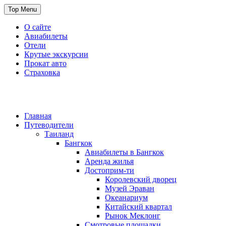
Skip
Top Menu
to
content
О сайте
Авиабилеты
Отели
Крутые экскурсии
Прокат авто
Страховка
Travel or Die
Cайт, который всегда с тобой
Главная
Путеводители
Таиланд
Бангкок
Авиабилеты в Бангкок
Аренда жилья
Достоприм-ти
Королевский дворец
Музей Эраван
Океанариум
Китайский квартал
Рынок Меклонг
Смотровые площадки