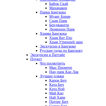
Байок Скай
Маханакон
Парки Бангкока
Муанг Боран
Сиам Парк
Бенджакити
Люмпини Парк
Храмы Бангкока
Храм Ват Пхо
Храм Утренней зари
Экскурсии в Бангкоке
Русские гиды по Бангкоку
Экскурсии в Паттайе
Пхукет
Что посмотреть
Мыс Промтеп
Нац парк Као Лак
Лучшие пляжи
Карон Бич
Ката Бич
Ката Ной
Май Као
Най Харн
Патонг Бич
Сурин Бич