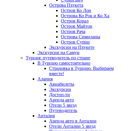
Острова Пхукета
Остров Ко Лон
Острова Ко Рок и Ко Ха
Остров Корал
Остров Майтон
Остров Рача
Острова Симиланы
Остров Сурин
Экскурсии на Пхукете
Экскурсии на Самуи
Турция: путеводитель по стране
В Турцию самостоятельно
Страховка в Турцию. Выбираем
вместе!
Алания
Авиабилеты
Экскурсии
Достоп-ти
Аренда авто
Отели 5 звезд
Путеводитель
Анталия
Аренда авто в Анталии
Отели Анталии 5 звезд