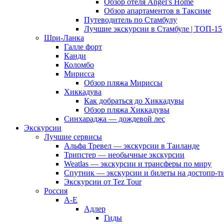
Обзор отеля Angel’s Home
Обзор апартаментов в Таксиме
Путеводитель по Стамбулу
Лучшие экскурсии в Стамбуле | ТОП-15
Шри-Ланка
Галле форт
Канди
Коломбо
Мирисса
Обзор пляжа Мириссы
Хиккадува
Как добраться до Хиккадувы
Обзор пляжа Хиккадувы
Синхараджа — дождевой лес
Экскурсии
Лучшие сервисы
Альфа Тревел — экскурсии в Таиланде
Трипстер — необычные экскурсии
Weatlas — экскурсии и трансферы по миру
Спутник — экскурсии и билеты на достопр-т
Экскурсии от Tez Tour
Россия
А-Е
Адлер
Гиды