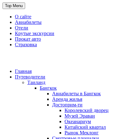
Skip
Top Menu
to
content
О сайте
Авиабилеты
Отели
Крутые экскурсии
Прокат авто
Страховка
Travel or Die
Cайт, который всегда с тобой
Главная
Путеводители
Таиланд
Бангкок
Авиабилеты в Бангкок
Аренда жилья
Достоприм-ти
Королевский дворец
Музей Эраван
Океанариум
Китайский квартал
Рынок Меклонг
Смотровые площадки