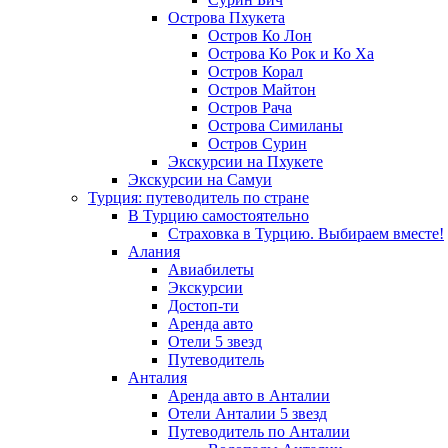
Острова Пхукета
Остров Ко Лон
Острова Ко Рок и Ко Ха
Остров Корал
Остров Майтон
Остров Рача
Острова Симиланы
Остров Сурин
Экскурсии на Пхукете
Экскурсии на Самуи
Турция: путеводитель по стране
В Турцию самостоятельно
Страховка в Турцию. Выбираем вместе!
Алания
Авиабилеты
Экскурсии
Достоп-ти
Аренда авто
Отели 5 звезд
Путеводитель
Анталия
Аренда авто в Анталии
Отели Анталии 5 звезд
Путеводитель по Анталии