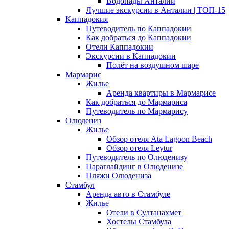
Водопады Анталии
Лучшие экскурсии в Анталии | ТОП-15
Каппадокия
Путеводитель по Каппадокии
Как добраться до Каппадокии
Отели Каппадокии
Экскурсии в Каппадокии
Полёт на воздушном шаре
Мармарис
Жилье
Аренда квартиры в Мармарисе
Как добраться до Мармариса
Путеводитель по Мармарису
Олюдениз
Жилье
Обзор отеля Ata Lagoon Beach
Обзор отеля Leytur
Путеводитель по Олюденизу
Параглайдинг в Олюденизе
Пляжи Олюдениза
Стамбул
Аренда авто в Стамбуле
Жилье
Отели в Султанахмет
Хостелы Стамбула