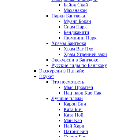
Байок Скай
Маханакон
Парки Бангкока
Муанг Боран
Сиам Парк
Бенджакити
Люмпини Парк
Храмы Бангкока
Храм Ват Пхо
Храм Утренней зари
Экскурсии в Бангкоке
Русские гиды по Бангкоку
Экскурсии в Паттайе
Пхукет
Что посмотреть
Мыс Промтеп
Нац парк Као Лак
Лучшие пляжи
Карон Бич
Ката Бич
Ката Ной
Май Као
Най Харн
Патонг Бич
Сурин Бич