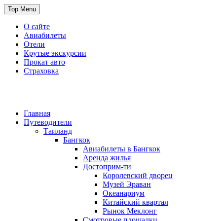
Skip
Top Menu
to
content
О сайте
Авиабилеты
Отели
Крутые экскурсии
Прокат авто
Страховка
Travel or Die
Cайт, который всегда с тобой
Главная
Путеводители
Таиланд
Бангкок
Авиабилеты в Бангкок
Аренда жилья
Достоприм-ти
Королевский дворец
Музей Эраван
Океанариум
Китайский квартал
Рынок Меклонг
Смотровые площадки