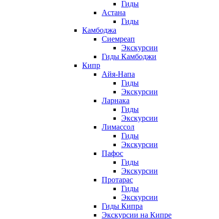
Гиды
Астана
Гиды
Камбоджа
Сиемреап
Экскурсии
Гиды Камбоджи
Кипр
Айя-Напа
Гиды
Экскурсии
Ларнака
Гиды
Экскурсии
Лимассол
Гиды
Экскурсии
Пафос
Гиды
Экскурсии
Протарас
Гиды
Экскурсии
Гиды Кипра
Экскурсии на Кипре