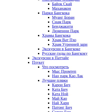
Байок Скай
Маханакон
Парки Бангкока
Муанг Боран
Сиам Парк
Бенджакити
Люмпини Парк
Храмы Бангкока
Храм Ват Пхо
Храм Утренней зари
Экскурсии в Бангкоке
Русские гиды по Бангкоку
Экскурсии в Паттайе
Пхукет
Что посмотреть
Мыс Промтеп
Нац парк Као Лак
Лучшие пляжи
Карон Бич
Ката Бич
Ката Ной
Май Као
Най Харн
Патонг Бич
Сурин Бич