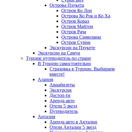
Острова Пхукета
Остров Ко Лон
Острова Ко Рок и Ко Ха
Остров Корал
Остров Майтон
Остров Рача
Острова Симиланы
Остров Сурин
Экскурсии на Пхукете
Экскурсии на Самуи
Турция: путеводитель по стране
В Турцию самостоятельно
Страховка в Турцию. Выбираем
вместе!
Алания
Авиабилеты
Экскурсии
Достоп-ти
Аренда авто
Отели 5 звезд
Путеводитель
Анталия
Аренда авто в Анталии
Отели Анталии 5 звезд