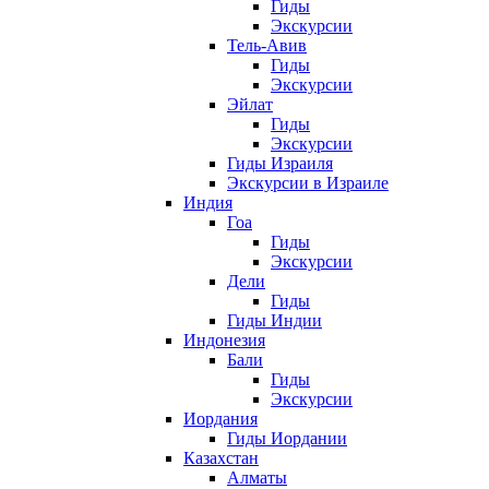
Гиды
Экскурсии
Тель-Авив
Гиды
Экскурсии
Эйлат
Гиды
Экскурсии
Гиды Израиля
Экскурсии в Израиле
Индия
Гоа
Гиды
Экскурсии
Дели
Гиды
Гиды Индии
Индонезия
Бали
Гиды
Экскурсии
Иордания
Гиды Иордании
Казахстан
Алматы