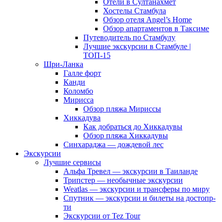
Отели в Султанахмет
Хостелы Стамбула
Обзор отеля Angel’s Home
Обзор апартаментов в Таксиме
Путеводитель по Стамбулу
Лучшие экскурсии в Стамбуле |
ТОП-15
Шри-Ланка
Галле форт
Канди
Коломбо
Мирисса
Обзор пляжа Мириссы
Хиккадува
Как добраться до Хиккадувы
Обзор пляжа Хиккадувы
Синхараджа — дождевой лес
Экскурсии
Лучшие сервисы
Альфа Тревел — экскурсии в Таиланде
Трипстер — необычные экскурсии
Weatlas — экскурсии и трансферы по миру
Спутник — экскурсии и билеты на достопр-
ти
Экскурсии от Tez Tour