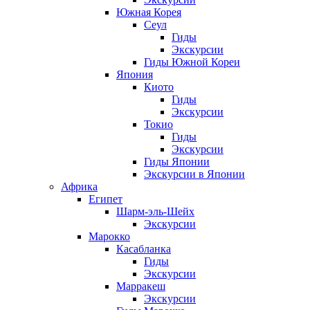
Южная Корея
Сеул
Гиды
Экскурсии
Гиды Южной Кореи
Япония
Киото
Гиды
Экскурсии
Токио
Гиды
Экскурсии
Гиды Японии
Экскурсии в Японии
Африка
Египет
Шарм-эль-Шейх
Экскурсии
Марокко
Касабланка
Гиды
Экскурсии
Марракеш
Экскурсии