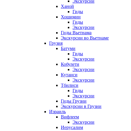
Экскурсии
Ханой
Гиды
Хошимин
Гиды
Экскурсии
Гиды Вьетнама
Экскурсии во Вьетнаме
Грузия
Батуми
Гиды
Экскурсии
Кобулети
Экскурсии
Кутаиси
Экскурсии
Тбилиси
Гиды
Экскурсии
Гиды Грузии
Экскурсии в Грузии
Израиль
Вифлеем
Экскурсии
Иерусалим