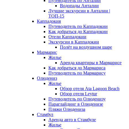
Путеводитель по Анталии
Водопады Анталии
Лучшие экскурсии в Анталии |
ТОП-15
Каппадокия
Путеводитель по Каппадокии
Как добраться до Каппадокии
Отели Каппадокии
Экскурсии в Каппадокии
Полёт на воздушном шаре
Мармарис
Жилье
Аренда квартиры в Мармарисе
Как добраться до Мармариса
Путеводитель по Мармарису
Олюдениз
Жилье
Обзор отеля Ata Lagoon Beach
Обзор отеля Leytur
Путеводитель по Олюденизу
Параглайдинг в Олюденизе
Пляжи Олюдениза
Стамбул
Аренда авто в Стамбуле
Жилье