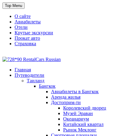
Skip
Top Menu
to
content
О сайте
Авиабилеты
Отели
Крутые экскурсии
Прокат авто
Страховка
Travel or Die
Cайт, который всегда с тобой
Главная
Путеводители
Таиланд
Бангкок
Авиабилеты в Бангкок
Аренда жилья
Достоприм-ти
Королевский дворец
Музей Эраван
Океанариум
Китайский квартал
Рынок Меклонг
Смотровые площадки