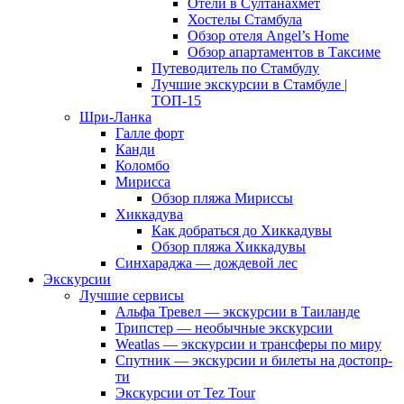
Отели в Султанахмет
Хостелы Стамбула
Обзор отеля Angel’s Home
Обзор апартаментов в Таксиме
Путеводитель по Стамбулу
Лучшие экскурсии в Стамбуле |
ТОП-15
Шри-Ланка
Галле форт
Канди
Коломбо
Мирисса
Обзор пляжа Мириссы
Хиккадува
Как добраться до Хиккадувы
Обзор пляжа Хиккадувы
Синхараджа — дождевой лес
Экскурсии
Лучшие сервисы
Альфа Тревел — экскурсии в Таиланде
Трипстер — необычные экскурсии
Weatlas — экскурсии и трансферы по миру
Спутник — экскурсии и билеты на достопр-
ти
Экскурсии от Tez Tour