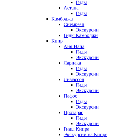
Гиды
Астана
Гиды
Камбоджа
Сиемреап
Экскурсии
Гиды Камбоджи
Кипр
Айя-Напа
Гиды
Экскурсии
Ларнака
Гиды
Экскурсии
Лимассол
Гиды
Экскурсии
Пафос
Гиды
Экскурсии
Протарас
Гиды
Экскурсии
Гиды Кипра
Экскурсии на Кипре