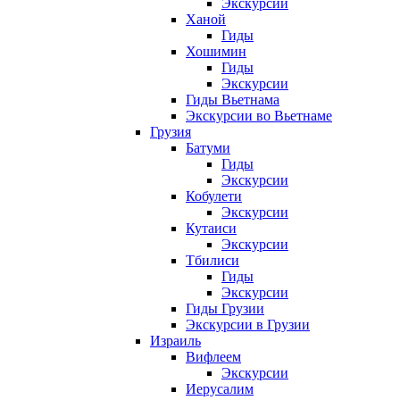
Экскурсии
Ханой
Гиды
Хошимин
Гиды
Экскурсии
Гиды Вьетнама
Экскурсии во Вьетнаме
Грузия
Батуми
Гиды
Экскурсии
Кобулети
Экскурсии
Кутаиси
Экскурсии
Тбилиси
Гиды
Экскурсии
Гиды Грузии
Экскурсии в Грузии
Израиль
Вифлеем
Экскурсии
Иерусалим