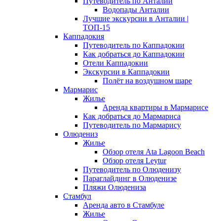
Путеводитель по Анталии
Водопады Анталии
Лучшие экскурсии в Анталии |
ТОП-15
Каппадокия
Путеводитель по Каппадокии
Как добраться до Каппадокии
Отели Каппадокии
Экскурсии в Каппадокии
Полёт на воздушном шаре
Мармарис
Жилье
Аренда квартиры в Мармарисе
Как добраться до Мармариса
Путеводитель по Мармарису
Олюдениз
Жилье
Обзор отеля Ata Lagoon Beach
Обзор отеля Leytur
Путеводитель по Олюденизу
Параглайдинг в Олюденизе
Пляжи Олюдениза
Стамбул
Аренда авто в Стамбуле
Жилье