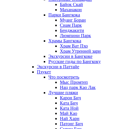
Байок Скай
Маханакон
Парки Бангкока
Муанг Боран
Сиам Парк
Бенджакити
Люмпини Парк
Храмы Бангкока
Храм Ват Пхо
Храм Утренней зари
Экскурсии в Бангкоке
Русские гиды по Бангкоку
Экскурсии в Паттайе
Пхукет
Что посмотреть
Мыс Промтеп
Нац парк Као Лак
Лучшие пляжи
Карон Бич
Ката Бич
Ката Ной
Май Као
Най Харн
Патонг Бич
Сурин Бич