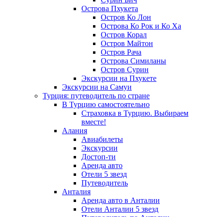
Острова Пхукета
Остров Ко Лон
Острова Ко Рок и Ко Ха
Остров Корал
Остров Майтон
Остров Рача
Острова Симиланы
Остров Сурин
Экскурсии на Пхукете
Экскурсии на Самуи
Турция: путеводитель по стране
В Турцию самостоятельно
Страховка в Турцию. Выбираем
вместе!
Алания
Авиабилеты
Экскурсии
Достоп-ти
Аренда авто
Отели 5 звезд
Путеводитель
Анталия
Аренда авто в Анталии
Отели Анталии 5 звезд