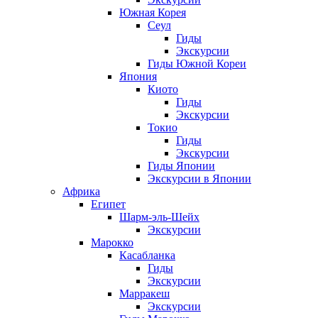
Южная Корея
Сеул
Гиды
Экскурсии
Гиды Южной Кореи
Япония
Киото
Гиды
Экскурсии
Токио
Гиды
Экскурсии
Гиды Японии
Экскурсии в Японии
Африка
Египет
Шарм-эль-Шейх
Экскурсии
Марокко
Касабланка
Гиды
Экскурсии
Марракеш
Экскурсии