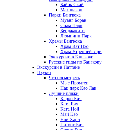
Байок Скай
Маханакон
Парки Бангкока
Муанг Боран
Сиам Парк
Бенджакити
Люмпини Парк
Храмы Бангкока
Храм Ват Пхо
Храм Утренней зари
Экскурсии в Бангкоке
Русские гиды по Бангкоку
Экскурсии в Паттайе
Пхукет
Что посмотреть
Мыс Промтеп
Нац парк Као Лак
Лучшие пляжи
Карон Бич
Ката Бич
Ката Ной
Май Као
Най Харн
Патонг Бич
Сурин Бич