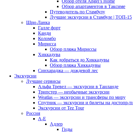
Обзор отеля Angel’s Home
Обзор апартаментов в Таксиме
Путеводитель по Стамбулу
Лучшие экскурсии в Стамбуле | ТОП-15
Шри-Ланка
Галле форт
Канди
Коломбо
Мирисса
Обзор пляжа Мириссы
Хиккадува
Как добраться до Хиккадувы
Обзор пляжа Хиккадувы
Синхараджа — дождевой лес
Экскурсии
Лучшие сервисы
Альфа Тревел — экскурсии в Таиланде
Трипстер — необычные экскурсии
Weatlas — экскурсии и трансферы по миру
Спутник — экскурсии и билеты на достопр-т
Экскурсии от Tez Tour
Россия
А-Е
Адлер
Гиды