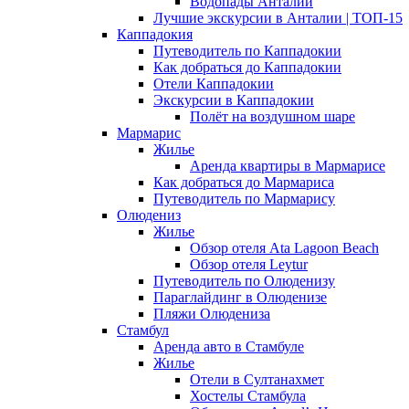
Водопады Анталии
Лучшие экскурсии в Анталии | ТОП-15
Каппадокия
Путеводитель по Каппадокии
Как добраться до Каппадокии
Отели Каппадокии
Экскурсии в Каппадокии
Полёт на воздушном шаре
Мармарис
Жилье
Аренда квартиры в Мармарисе
Как добраться до Мармариса
Путеводитель по Мармарису
Олюдениз
Жилье
Обзор отеля Ata Lagoon Beach
Обзор отеля Leytur
Путеводитель по Олюденизу
Параглайдинг в Олюденизе
Пляжи Олюдениза
Стамбул
Аренда авто в Стамбуле
Жилье
Отели в Султанахмет
Хостелы Стамбула