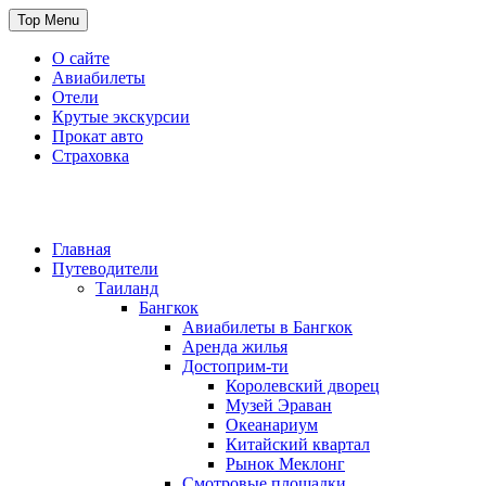
Skip
Top Menu
to
content
О сайте
Авиабилеты
Отели
Крутые экскурсии
Прокат авто
Страховка
Travel or Die
Cайт, который всегда с тобой
Главная
Путеводители
Таиланд
Бангкок
Авиабилеты в Бангкок
Аренда жилья
Достоприм-ти
Королевский дворец
Музей Эраван
Океанариум
Китайский квартал
Рынок Меклонг
Смотровые площадки