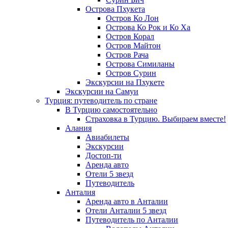
Острова Пхукета
Остров Ко Лон
Острова Ко Рок и Ко Ха
Остров Корал
Остров Майтон
Остров Рача
Острова Симиланы
Остров Сурин
Экскурсии на Пхукете
Экскурсии на Самуи
Турция: путеводитель по стране
В Турцию самостоятельно
Страховка в Турцию. Выбираем вместе!
Алания
Авиабилеты
Экскурсии
Достоп-ти
Аренда авто
Отели 5 звезд
Путеводитель
Анталия
Аренда авто в Анталии
Отели Анталии 5 звезд
Путеводитель по Анталии