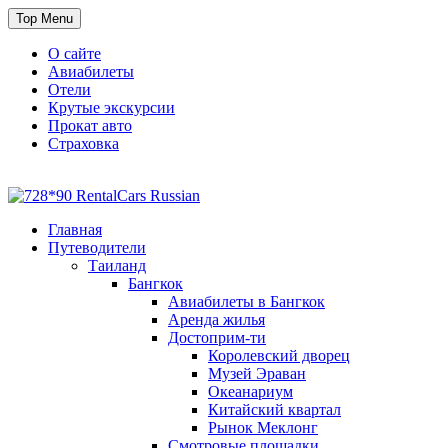
Skip
Top Menu
to
content
О сайте
Авиабилеты
Отели
Крутые экскурсии
Прокат авто
Страховка
Travel or Die
Cайт, который всегда с тобой
Главная
Путеводители
Таиланд
Бангкок
Авиабилеты в Бангкок
Аренда жилья
Достоприм-ти
Королевский дворец
Музей Эраван
Океанариум
Китайский квартал
Рынок Меклонг
Смотровые площадки