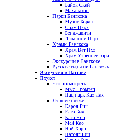
Байок Скай
Маханакон
Парки Бангкока
Муанг Боран
Сиам Парк
Бенджакити
Люмпини Парк
Храмы Бангкока
Храм Ват Пхо
Храм Утренней зари
Экскурсии в Бангкоке
Русские гиды по Бангкоку
Экскурсии в Паттайе
Пхукет
Что посмотреть
Мыс Промтеп
Нац парк Као Лак
Лучшие пляжи
Карон Бич
Ката Бич
Ката Ной
Май Као
Най Харн
Патонг Бич
Сурин Бич