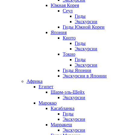
Южная Корея
Сеул
Гиды
Экскурсии
Гиды Южной Кореи
Япония
Киото
Гиды
Экскурсии
Токио
Гиды
Экскурсии
Гиды Японии
Экскурсии в Японии
Африка
Египет
Шарм-эль-Шейх
Экскурсии
Марокко
Касабланка
Гиды
Экскурсии
Марракеш
Экскурсии