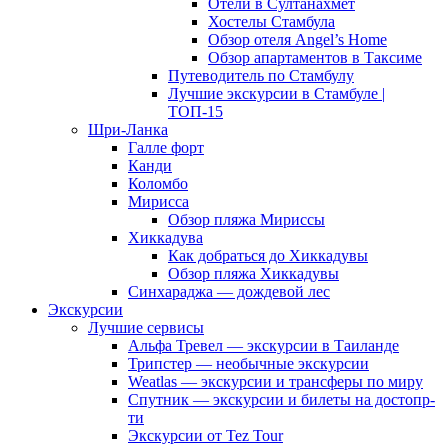
Отели в Султанахмет
Хостелы Стамбула
Обзор отеля Angel’s Home
Обзор апартаментов в Таксиме
Путеводитель по Стамбулу
Лучшие экскурсии в Стамбуле |
ТОП-15
Шри-Ланка
Галле форт
Канди
Коломбо
Мирисса
Обзор пляжа Мириссы
Хиккадува
Как добраться до Хиккадувы
Обзор пляжа Хиккадувы
Синхараджа — дождевой лес
Экскурсии
Лучшие сервисы
Альфа Тревел — экскурсии в Таиланде
Трипстер — необычные экскурсии
Weatlas — экскурсии и трансферы по миру
Спутник — экскурсии и билеты на достопр-
ти
Экскурсии от Tez Tour