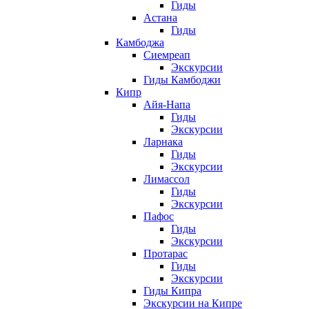
Гиды
Астана
Гиды
Камбоджа
Сиемреап
Экскурсии
Гиды Камбоджи
Кипр
Айя-Напа
Гиды
Экскурсии
Ларнака
Гиды
Экскурсии
Лимассол
Гиды
Экскурсии
Пафос
Гиды
Экскурсии
Протарас
Гиды
Экскурсии
Гиды Кипра
Экскурсии на Кипре