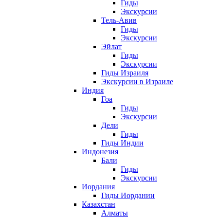
Гиды
Экскурсии
Тель-Авив
Гиды
Экскурсии
Эйлат
Гиды
Экскурсии
Гиды Израиля
Экскурсии в Израиле
Индия
Гоа
Гиды
Экскурсии
Дели
Гиды
Гиды Индии
Индонезия
Бали
Гиды
Экскурсии
Иордания
Гиды Иордании
Казахстан
Алматы