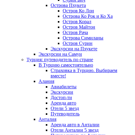
Острова Пхукета
Остров Ко Лон
Острова Ко Рок и Ко Ха
Остров Корал
Остров Майтон
Остров Рача
Острова Симиланы
Остров Сурин
Экскурсии на Пхукете
Экскурсии на Самуи
Турция: путеводитель по стране
В Турцию самостоятельно
Страховка в Турцию. Выбираем
вместе!
Алания
Авиабилеты
Экскурсии
Достоп-ти
Аренда авто
Отели 5 звезд
Путеводитель
Анталия
Аренда авто в Анталии
Отели Анталии 5 звезд