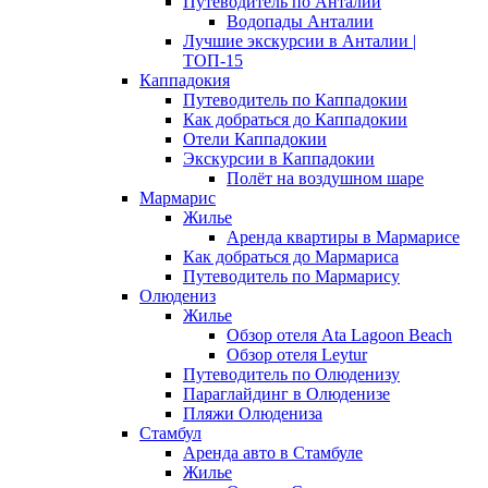
Путеводитель по Анталии
Водопады Анталии
Лучшие экскурсии в Анталии |
ТОП-15
Каппадокия
Путеводитель по Каппадокии
Как добраться до Каппадокии
Отели Каппадокии
Экскурсии в Каппадокии
Полёт на воздушном шаре
Мармарис
Жилье
Аренда квартиры в Мармарисе
Как добраться до Мармариса
Путеводитель по Мармарису
Олюдениз
Жилье
Обзор отеля Ata Lagoon Beach
Обзор отеля Leytur
Путеводитель по Олюденизу
Параглайдинг в Олюденизе
Пляжи Олюдениза
Стамбул
Аренда авто в Стамбуле
Жилье