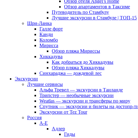
Обзор отеля Angel’s Home
Обзор апартаментов в Таксиме
Путеводитель по Стамбулу
Лучшие экскурсии в Стамбуле | ТОП-15
Шри-Ланка
Галле форт
Канди
Коломбо
Мирисса
Обзор пляжа Мириссы
Хиккадува
Как добраться до Хиккадувы
Обзор пляжа Хиккадувы
Синхараджа — дождевой лес
Экскурсии
Лучшие сервисы
Альфа Тревел — экскурсии в Таиланде
Трипстер — необычные экскурсии
Weatlas — экскурсии и трансферы по миру
Спутник — экскурсии и билеты на достопр-т
Экскурсии от Tez Tour
Россия
А-Е
Адлер
Гиды