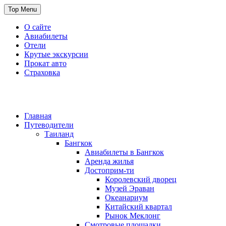
Skip
Top Menu
to
content
О сайте
Авиабилеты
Отели
Крутые экскурсии
Прокат авто
Страховка
Travel or Die
Cайт, который всегда с тобой
Главная
Путеводители
Таиланд
Бангкок
Авиабилеты в Бангкок
Аренда жилья
Достоприм-ти
Королевский дворец
Музей Эраван
Океанариум
Китайский квартал
Рынок Меклонг
Смотровые площадки