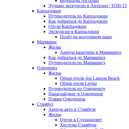
Водопады Анталии
Лучшие экскурсии в Анталии | ТОП-15
Каппадокия
Путеводитель по Каппадокии
Как добраться до Каппадокии
Отели Каппадокии
Экскурсии в Каппадокии
Полёт на воздушном шаре
Мармарис
Жилье
Аренда квартиры в Мармарисе
Как добраться до Мармариса
Путеводитель по Мармарису
Олюдениз
Жилье
Обзор отеля Ata Lagoon Beach
Обзор отеля Leytur
Путеводитель по Олюденизу
Параглайдинг в Олюденизе
Пляжи Олюдениза
Стамбул
Аренда авто в Стамбуле
Жилье
Отели в Султанахмет
Хостелы Стамбула