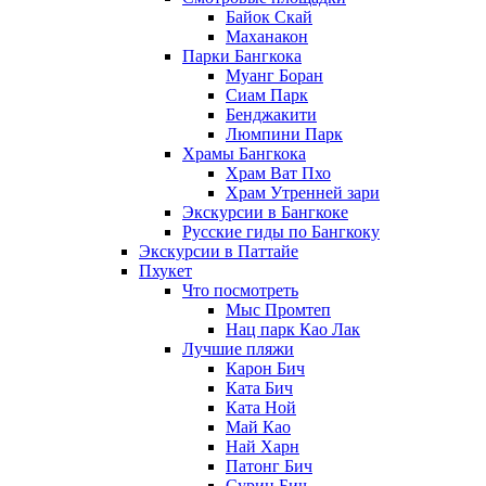
Байок Скай
Маханакон
Парки Бангкока
Муанг Боран
Сиам Парк
Бенджакити
Люмпини Парк
Храмы Бангкока
Храм Ват Пхо
Храм Утренней зари
Экскурсии в Бангкоке
Русские гиды по Бангкоку
Экскурсии в Паттайе
Пхукет
Что посмотреть
Мыс Промтеп
Нац парк Као Лак
Лучшие пляжи
Карон Бич
Ката Бич
Ката Ной
Май Као
Най Харн
Патонг Бич
Сурин Бич