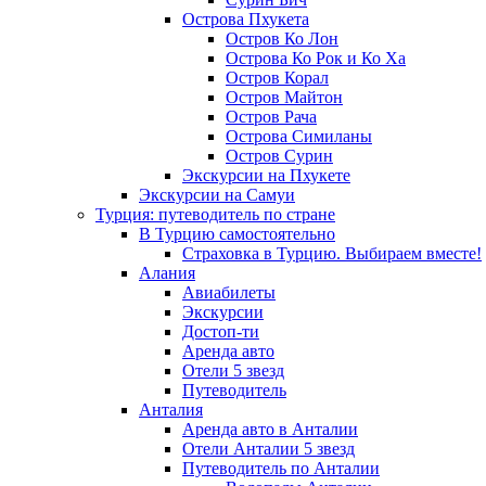
Острова Пхукета
Остров Ко Лон
Острова Ко Рок и Ко Ха
Остров Корал
Остров Майтон
Остров Рача
Острова Симиланы
Остров Сурин
Экскурсии на Пхукете
Экскурсии на Самуи
Турция: путеводитель по стране
В Турцию самостоятельно
Страховка в Турцию. Выбираем вместе!
Алания
Авиабилеты
Экскурсии
Достоп-ти
Аренда авто
Отели 5 звезд
Путеводитель
Анталия
Аренда авто в Анталии
Отели Анталии 5 звезд
Путеводитель по Анталии