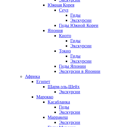
Южная Корея
Сеул
Гиды
Экскурсии
Гиды Южной Кореи
Япония
Киото
Гиды
Экскурсии
Токио
Гиды
Экскурсии
Гиды Японии
Экскурсии в Японии
Африка
Египет
Шарм-эль-Шейх
Экскурсии
Марокко
Касабланка
Гиды
Экскурсии
Марракеш
Экскурсии