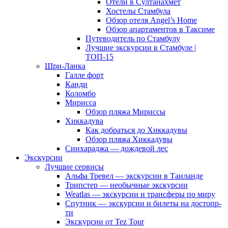
Отели в Султанахмет
Хостелы Стамбула
Обзор отеля Angel’s Home
Обзор апартаментов в Таксиме
Путеводитель по Стамбулу
Лучшие экскурсии в Стамбуле |
ТОП-15
Шри-Ланка
Галле форт
Канди
Коломбо
Мирисса
Обзор пляжа Мириссы
Хиккадува
Как добраться до Хиккадувы
Обзор пляжа Хиккадувы
Синхараджа — дождевой лес
Экскурсии
Лучшие сервисы
Альфа Тревел — экскурсии в Таиланде
Трипстер — необычные экскурсии
Weatlas — экскурсии и трансферы по миру
Спутник — экскурсии и билеты на достопр-
ти
Экскурсии от Tez Tour