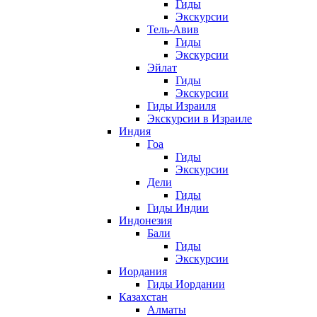
Гиды
Экскурсии
Тель-Авив
Гиды
Экскурсии
Эйлат
Гиды
Экскурсии
Гиды Израиля
Экскурсии в Израиле
Индия
Гоа
Гиды
Экскурсии
Дели
Гиды
Гиды Индии
Индонезия
Бали
Гиды
Экскурсии
Иордания
Гиды Иордании
Казахстан
Алматы