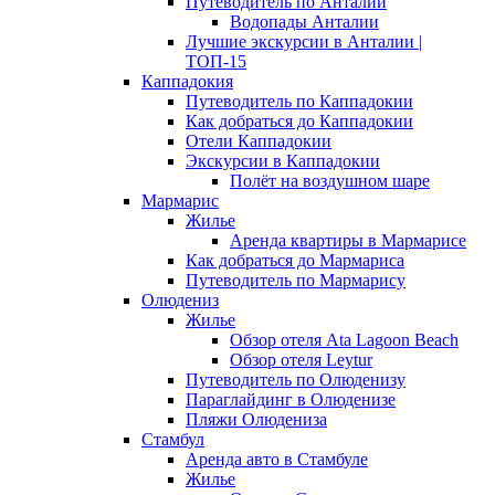
Путеводитель по Анталии
Водопады Анталии
Лучшие экскурсии в Анталии |
ТОП-15
Каппадокия
Путеводитель по Каппадокии
Как добраться до Каппадокии
Отели Каппадокии
Экскурсии в Каппадокии
Полёт на воздушном шаре
Мармарис
Жилье
Аренда квартиры в Мармарисе
Как добраться до Мармариса
Путеводитель по Мармарису
Олюдениз
Жилье
Обзор отеля Ata Lagoon Beach
Обзор отеля Leytur
Путеводитель по Олюденизу
Параглайдинг в Олюденизе
Пляжи Олюдениза
Стамбул
Аренда авто в Стамбуле
Жилье