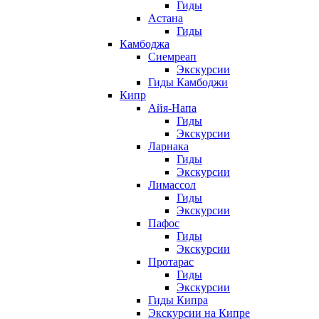
Гиды
Астана
Гиды
Камбоджа
Сиемреап
Экскурсии
Гиды Камбоджи
Кипр
Айя-Напа
Гиды
Экскурсии
Ларнака
Гиды
Экскурсии
Лимассол
Гиды
Экскурсии
Пафос
Гиды
Экскурсии
Протарас
Гиды
Экскурсии
Гиды Кипра
Экскурсии на Кипре