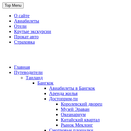
Skip
Top Menu
to
content
О сайте
Авиабилеты
Отели
Крутые экскурсии
Прокат авто
Страховка
Travel or Die
Cайт, который всегда с тобой
Главная
Путеводители
Таиланд
Бангкок
Авиабилеты в Бангкок
Аренда жилья
Достоприм-ти
Королевский дворец
Музей Эраван
Океанариум
Китайский квартал
Рынок Меклонг
Смотровые площадки