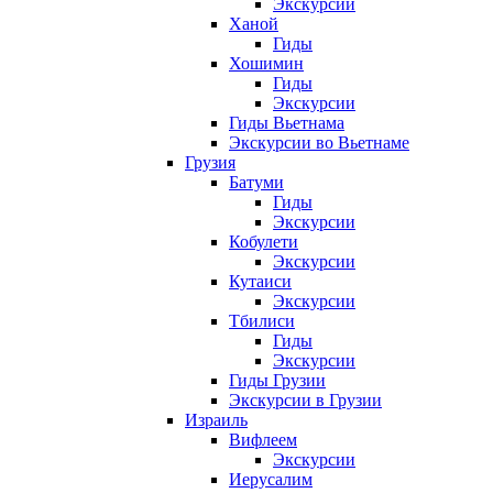
Экскурсии
Ханой
Гиды
Хошимин
Гиды
Экскурсии
Гиды Вьетнама
Экскурсии во Вьетнаме
Грузия
Батуми
Гиды
Экскурсии
Кобулети
Экскурсии
Кутаиси
Экскурсии
Тбилиси
Гиды
Экскурсии
Гиды Грузии
Экскурсии в Грузии
Израиль
Вифлеем
Экскурсии
Иерусалим