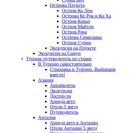
Острова Пхукета
Остров Ко Лон
Острова Ко Рок и Ко Ха
Остров Корал
Остров Майтон
Остров Рача
Острова Симиланы
Остров Сурин
Экскурсии на Пхукете
Экскурсии на Самуи
Турция: путеводитель по стране
В Турцию самостоятельно
Страховка в Турцию. Выбираем
вместе!
Алания
Авиабилеты
Экскурсии
Достоп-ти
Аренда авто
Отели 5 звезд
Путеводитель
Анталия
Аренда авто в Анталии
Отели Анталии 5 звезд